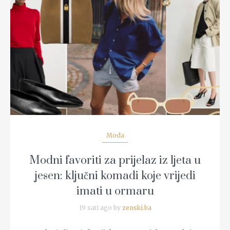
READ MORE
Moda
Modni favoriti za prijelaz iz ljeta u
jesen: ključni komadi koje vrijedi
imati u ormaru
19 sati ago by
zenski.ba