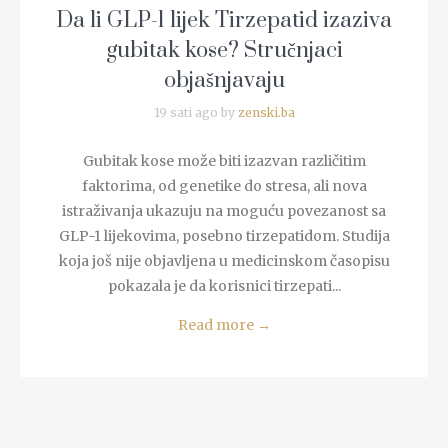
Da li GLP-1 lijek Tirzepatid izaziva
gubitak kose? Stručnjaci
objašnjavaju
19 sati ago by
zenski.ba
Gubitak kose može biti izazvan različitim
faktorima, od genetike do stresa, ali nova
istraživanja ukazuju na moguću povezanost sa
GLP-1 lijekovima, posebno tirzepatidom. Studija
koja još nije objavljena u medicinskom časopisu
pokazala je da korisnici tirzepati...
Read more
→