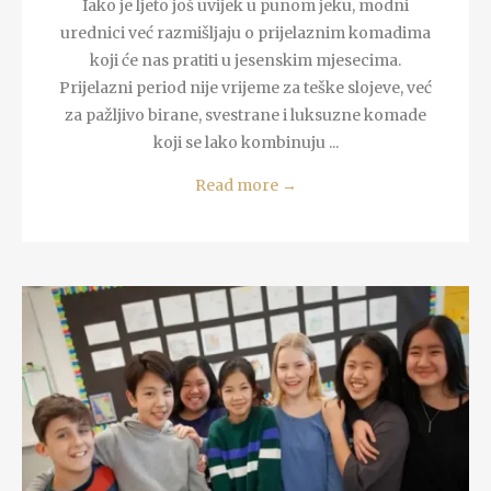
Iako je ljeto još uvijek u punom jeku, modni
urednici već razmišljaju o prijelaznim komadima
koji će nas pratiti u jesenskim mjesecima.
Prijelazni period nije vrijeme za teške slojeve, već
za pažljivo birane, svestrane i luksuzne komade
koji se lako kombinuju ...
Read more
→
READ MORE