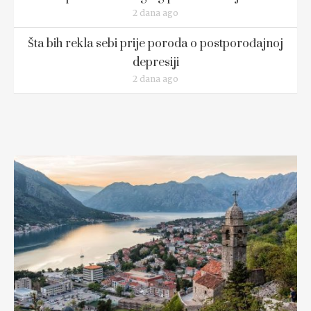
2 dana ago
Šta bih rekla sebi prije poroda o postporođajnoj
depresiji
2 dana ago
READ MORE