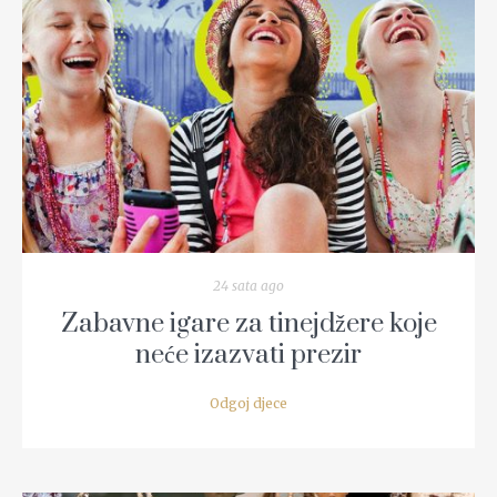
READ MORE
24 sata ago
Zabavne igare za tinejdžere koje
neće izazvati prezir
Odgoj djece