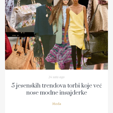
READ MORE
24 sata ago
5 jesenskih trendova torbi koje već
nose modne insajderke
Moda