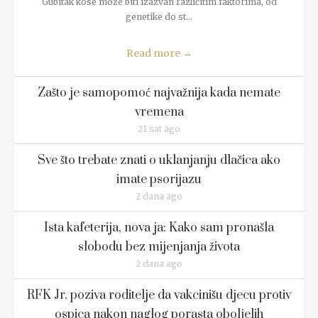
Gubitak kose može biti izazvan različitim faktorima, od
genetike do st...
Read more
→
Zašto je samopomoć najvažnija kada nemate
vremena
21 sat ago
Sve što trebate znati o uklanjanju dlačica ako
imate psorijazu
2 dana ago
Ista kafeterija, nova ja: Kako sam pronašla
slobodu bez mijenjanja života
2 dana ago
RFK Jr. poziva roditelje da vakcinišu djecu protiv
ospica nakon naglog porasta oboljelih