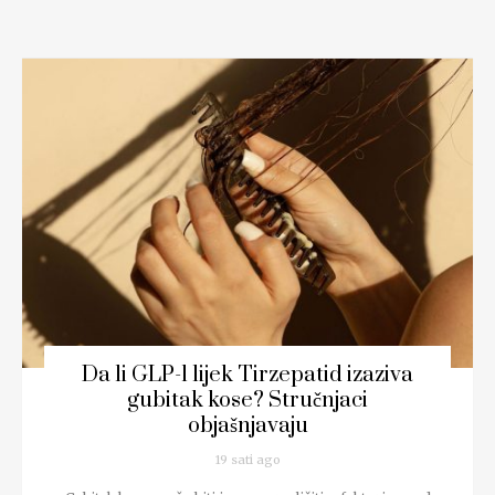
Da li GLP-1 lijek Tirzepatid izaziva
gubitak kose? Stručnjaci
objašnjavaju
19 sati ago