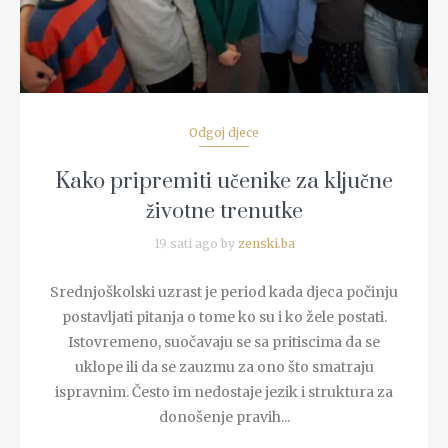
Odgoj djece
Kako pripremiti učenike za ključne
životne trenutke
19 sati ago by
zenski.ba
Srednjoškolski uzrast je period kada djeca počinju
postavljati pitanja o tome ko su i ko žele postati.
Istovremeno, suočavaju se sa pritiscima da se
uklope ili da se zauzmu za ono što smatraju
ispravnim. Često im nedostaje jezik i struktura za
donošenje pravih...