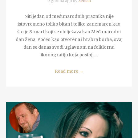
9 godina ago by
Zenski
Niti jedan od međunarodnih praznika nije
istovremeno toliko bitan i toliko zanemaren kao
što je 8. mart koji se obilježava kao Međunarodni
dan žena. Počeo kao otvorena i hrabra borba, ovaj
dan se danas svodi uglavnom na folklornu
ikonografiju koja postoji ...
Read more
→