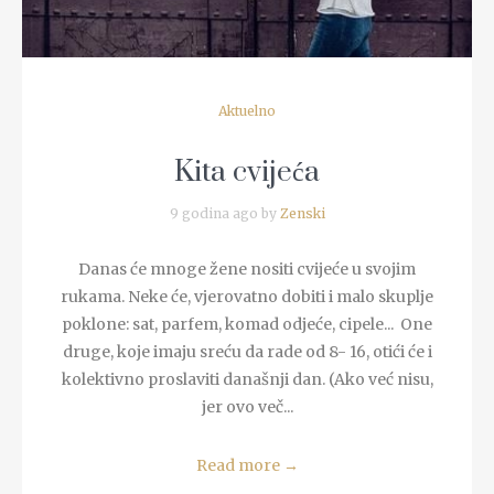
Aktuelno
Kita cvijeća
9 godina ago by
Zenski
Danas će mnoge žene nositi cvijeće u svojim
rukama. Neke će, vjerovatno dobiti i malo skuplje
poklone: sat, parfem, komad odjeće, cipele... One
druge, koje imaju sreću da rade od 8- 16, otići će i
kolektivno proslaviti današnji dan. (Ako već nisu,
jer ovo več...
Read more
→