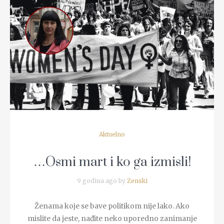
READ MORE
Aktuelno
…Osmi mart i ko ga izmisli!
9 godina ago by
Zenski
Ženama koje se bave politikom nije lako. Ako
mislite da jeste, nađite neko uporedno zanimanje