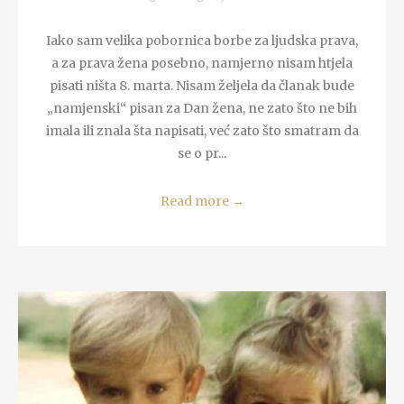
Iako sam velika pobornica borbe za ljudska prava,
a za prava žena posebno, namjerno nisam htjela
pisati ništa 8. marta. Nisam željela da članak bude
„namjenski“ pisan za Dan žena, ne zato što ne bih
imala ili znala šta napisati, već zato što smatram da
se o pr...
Read more
→