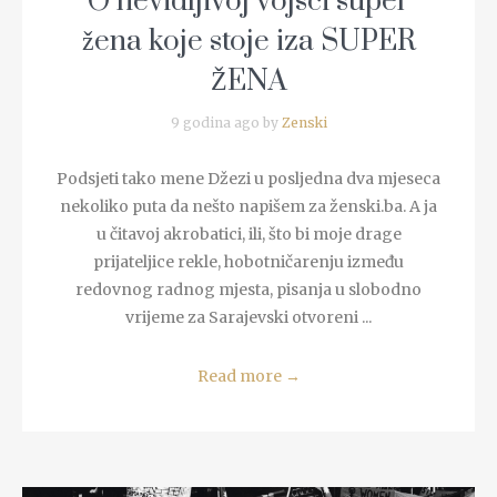
O nevidljivoj vojsci super
žena koje stoje iza SUPER
ŽENA
9 godina ago by
Zenski
Podsjeti tako mene Džezi u posljedna dva mjeseca
nekoliko puta da nešto napišem za ženski.ba. A ja
u čitavoj akrobatici, ili, što bi moje drage
prijateljice rekle, hobotničarenju između
redovnog radnog mjesta, pisanja u slobodno
vrijeme za Sarajevski otvoreni ...
Read more
→