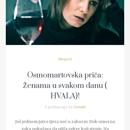
READ MORE
Blogovi
Osmomartovska priča:
Ženama u svakom danu (
HVALA)!
9 godina ago by
Zenski
Još jednom jutro tjera noć u zaborav. Dok umorna
ruka pokušava da utiša veker koji stenje. Na