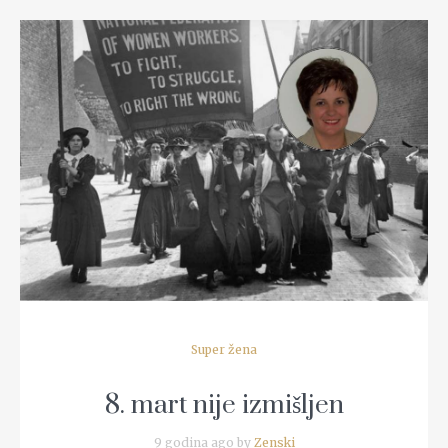
READ MORE
Super žena
8. mart nije izmišljen
9 godina ago by
Zenski