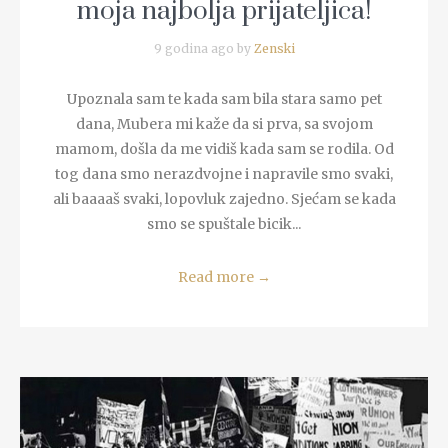
moja najbolja prijateljica!
9 godina ago by
Zenski
Upoznala sam te kada sam bila stara samo pet
dana, Mubera mi kaže da si prva, sa svojom
mamom, došla da me vidiš kada sam se rodila. Od
tog dana smo nerazdvojne i napravile smo svaki,
ali baaaaš svaki, lopovluk zajedno. Sjećam se kada
smo se spuštale bicik...
Read more
→