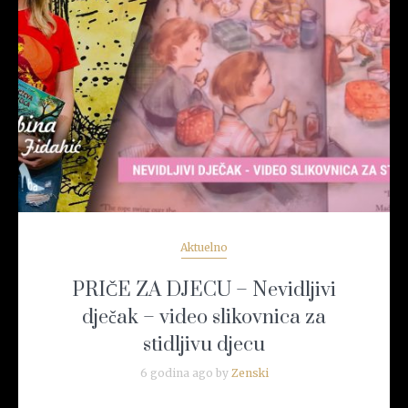
READ MORE
Aktuelno
PRIČE ZA DJECU – Nevidljivi
dječak – video slikovnica za
stidljivu djecu
6 godina ago by
Zenski