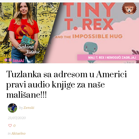
Tuzlanka sa adresom u Americi
pravi audio knjige za naše
mališane!!!
by
Zenski
23/07/2020
0
in
Aktuelno