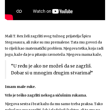
Mali T. Rex želi zagrliti svog tužnog prijatelja Špicu
Stegosaura, ali ruke su mu premalene. Tata mu govori da
to riješi kao matematički problem. Njegova tetka, koja radi
jogu, kaže da je u pitanju ravnoteža. Njegova mama kaže,
“U redu je ako ne možeš da se zagrliš.
Dobar si u mnogim drugim stvarima!”
Imam male ruke.
Vrlo je teško zagrliti nekoga sićušnim rukama.
Njegova sestra i brat kažu da mu samo treba praksa. Tako