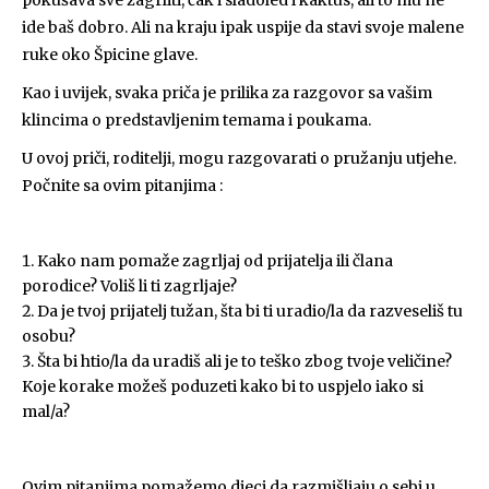
pokušava sve zagrliti, čak i sladoled i kaktus, ali to mu ne
ide baš dobro. Ali na kraju ipak uspije da stavi svoje malene
ruke oko Špicine glave.
Kao i uvijek, svaka priča je prilika za razgovor sa vašim
klincima o predstavljenim temama i poukama.
U ovoj priči, roditelji, mogu razgovarati o pružanju utjehe.
Počnite sa ovim pitanjima :
Kako nam pomaže zagrljaj od prijatelja ili člana
porodice? Voliš li ti zagrljaje?
Da je tvoj prijatelj tužan, šta bi ti uradio/la da razveseliš tu
osobu?
Šta bi htio/la da uradiš ali je to teško zbog tvoje veličine?
Koje korake možeš poduzeti kako bi to uspjelo iako si
mal/a?
Ovim pitanjima pomažemo djeci da razmišljaju o sebi u