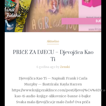
Aktuelno
PRIČE ZA DJECU – Djevojčica Kao
Ti
6 godina ago by
Zenski
Djevojčica Kao Ti — Napisali: Frank i Carla
Murphy — Ilustrirala: Kayla Harren
https://www.knjigezaklince.com/post/djevoj%C4%8Dica
kao-ti-audio-knjige-slikovnice-basne-i-bajke
Svaka mala djevojčica je malo čudo! Ova priča