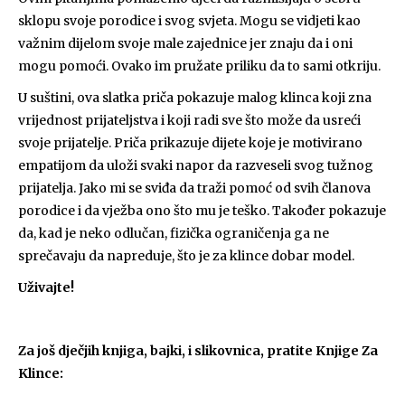
sklopu svoje porodice i svog svjeta. Mogu se vidjeti kao
važnim dijelom svoje male zajednice jer znaju da i oni
mogu pomoći. Ovako im pružate priliku da to sami otkriju.
U suštini, ova slatka priča pokazuje malog klinca koji zna
vrijednost prijateljstva i koji radi sve što može da usreći
svoje prijatelje. Priča prikazuje dijete koje je motivirano
empatijom da uloži svaki napor da razveseli svog tužnog
prijatelja. Jako mi se sviđa da traži pomoć od svih članova
porodice i da vježba ono što mu je teško. Također pokazuje
da, kad je neko odlučan, fizička ograničenja ga ne
sprečavaju da napreduje, što je za klince dobar model.
Uživajte!
Za još dječjih knjiga, bajki, i slikovnica, pratite Knjige Za
Klince: