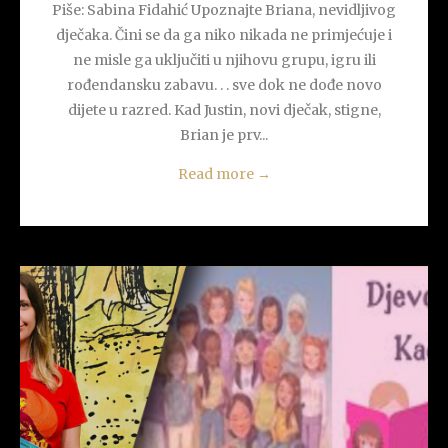
Piše: Sabina Fidahić Upoznajte Briana, nevidljivog
dječaka. Čini se da ga niko nikada ne primjećuje i
ne misle ga uključiti u njihovu grupu, igru ili
rođendansku zabavu. . . sve dok ne dođe novo
dijete u razred. Kad Justin, novi dječak, stigne,
Brian je prv...
Read more
→
READ MORE