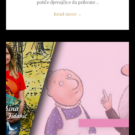
potiče djevojčice da prihvate ...
Read more
→
READ MORE