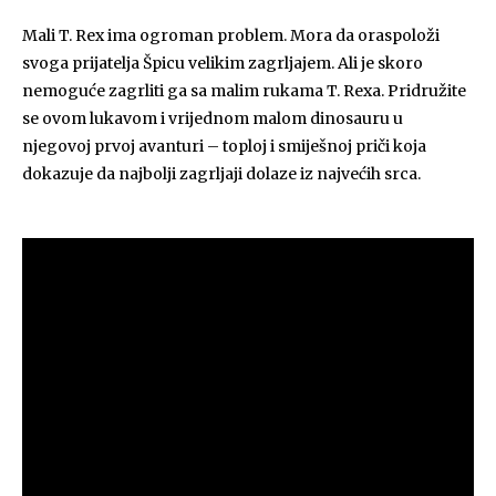
Mali T. Rex ima ogroman problem. Mora da oraspoloži
svoga prijatelja Špicu velikim zagrljajem. Ali je skoro
nemoguće zagrliti ga sa malim rukama T. Rexa. Pridružite
se ovom lukavom i vrijednom malom dinosauru u
njegovoj prvoj avanturi – toploj i smiješnoj priči koja
dokazuje da najbolji zagrljaji dolaze iz najvećih srca.