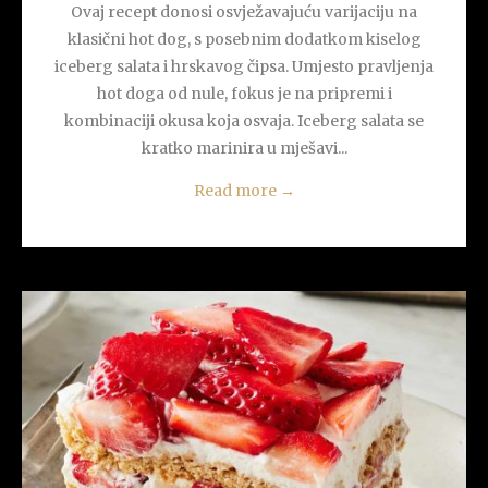
Ovaj recept donosi osvježavajuću varijaciju na
klasični hot dog, s posebnim dodatkom kiselog
iceberg salata i hrskavog čipsa. Umjesto pravljenja
hot doga od nule, fokus je na pripremi i
kombinaciji okusa koja osvaja. Iceberg salata se
kratko marinira u mješavi...
Read more
→
READ MORE