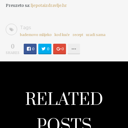
Preuzeto sa:
ljepotaizdravlje.hr
Tags
bademovo mlijeko
kod kuće
recept
uradi sama
0
0
0
0
SHARES
RELATED
POSTS