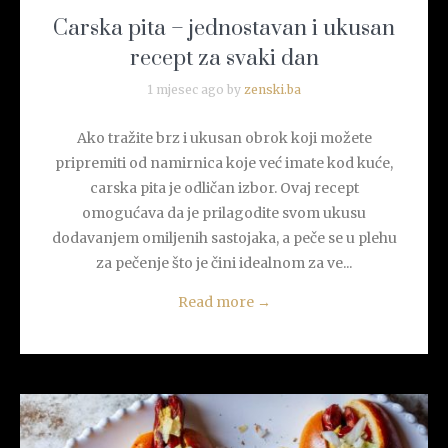
Carska pita – jednostavan i ukusan
recept za svaki dan
1 mjesec ago by
zenski.ba
Ako tražite brz i ukusan obrok koji možete
pripremiti od namirnica koje već imate kod kuće,
carska pita je odličan izbor. Ovaj recept
omogućava da je prilagodite svom ukusu
dodavanjem omiljenih sastojaka, a peče se u plehu
za pečenje što je čini idealnom za ve...
Read more
→