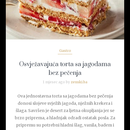
Gastro
Osvježavajuća torta sa jagodama
bez pečenja
1 mjesec ago by
zenski.ba
Ova jednostavna torta sa jagodama bez pečenja
donosi slojeve svježih jagoda, nježnih krekera i
šlaga. Savršen je desert za ljetna okupljanja jer se
brzo priprema, a hladnjak odradi ostatak posla. Za
pripremu su potrebni hladni šlag, vanila, badem i