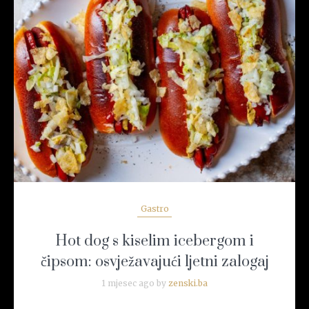
READ MORE
Gastro
Hot dog s kiselim icebergom i
čipsom: osvježavajući ljetni zalogaj
1 mjesec ago by
zenski.ba