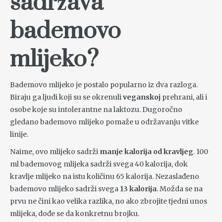
sadržava
bademovo
mlijeko?
Bademovo mlijeko je postalo popularno iz dva razloga.
Biraju ga ljudi koji su se okrenuli
veganskoj
prehrani, ali i
osobe koje su intolerantne na laktozu. Dugoročno
gledano bademovo mlijeko pomaže u održavanju vitke
linije.
Naime, ovo mlijeko sadrži
manje kalorija od kravljeg
. 100
ml bademovog mlijeka sadrži svega 40 kalorija, dok
kravlje mlijeko na istu količinu 65 kalorija. Nezaslađeno
bademovo mlijeko sadrži svega
13 kalorija
. Možda se na
prvu ne čini kao velika razlika, no ako zbrojite tjedni unos
mlijeka, dođe se da konkretnu brojku.