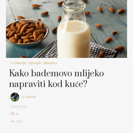
in
Zdravlje
/
Lifestyle
/
Aktuelno
Kako bademovo mlijeko
napraviti kod kuće?
by
Zenski
11/11/2020
0
1396