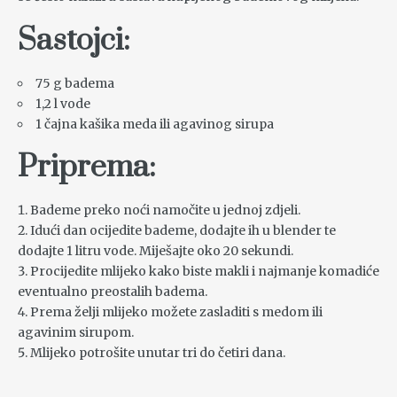
Sastojci:
75 g badema
1,2 l vode
1 čajna kašika meda ili agavinog sirupa
Priprema:
Bademe preko noći namočite u jednoj zdjeli.
Idući dan ocijedite bademe, dodajte ih u blender te
dodajte 1 litru vode. Miješajte oko 20 sekundi.
Procijedite mlijeko kako biste makli i najmanje komadiće
eventualno preostalih badema.
Prema želji mlijeko možete zasladiti s medom ili
agavinim sirupom.
Mlijeko potrošite unutar tri do četiri dana.