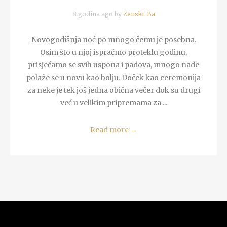
8 godina ago by
Zenski .Ba
Novogodišnja noć po mnogo čemu je posebna.
Osim što u njoj ispraćmo proteklu godinu,
prisjećamo se svih uspona i padova, mnogo nade
polaže se u novu kao bolju. Doček kao ceremonija
za neke je tek još jedna obična večer dok su drugi
već u velikim pripremama za ...
Read more
→