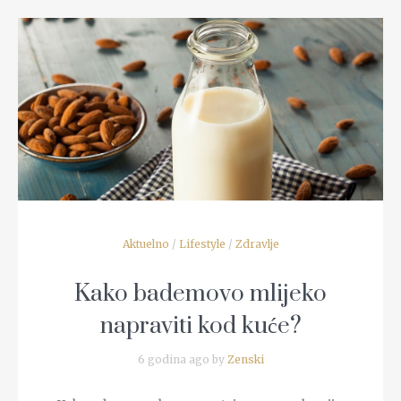
READ MORE
Aktuelno
/
Lifestyle
/
Zdravlje
Kako bademovo mlijeko
napraviti kod kuće?
6 godina ago by
Zenski