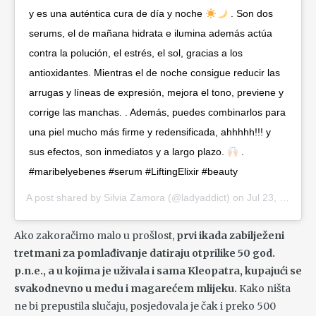
y es una auténtica cura de día y noche
. Son dos
serums, el de mañana hidrata e ilumina además actúa
contra la polución, el estrés, el sol, gracias a los
antioxidantes. Mientras el de noche consigue reducir las
arrugas y líneas de expresión, mejora el tono, previene y
corrige las manchas. . Además, puedes combinarlos para
una piel mucho más firme y redensificada, ahhhhh!!! y
sus efectos, son inmediatos y a largo plazo.
.
#maribelyebenes #serum #LiftingElixir #beauty
A post shared by
Silvia Zamora
(@ladyaddict) on
Jul 23, 2020 at 12:16am PDT
Ako zakoračimo malo u prošlost,
prvi ikada zabilježeni
tretmani za pomlađivanje datiraju otprilike 50 god.
p.n.e., a u kojima je uživala i sama Kleopatra, kupajući se
svakodnevno u medu i magarećem mlijeku.
Kako ništa
ne bi prepustila slučaju, posjedovala je čak i preko 500