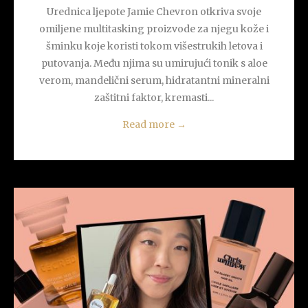
Urednica ljepote Jamie Chevron otkriva svoje
omiljene multitasking proizvode za njegu kože i
šminku koje koristi tokom višestrukih letova i
putovanja. Među njima su umirujući tonik s aloe
verom, mandelični serum, hidratantni mineralni
zaštitni faktor, kremasti...
Read more
→
READ MORE