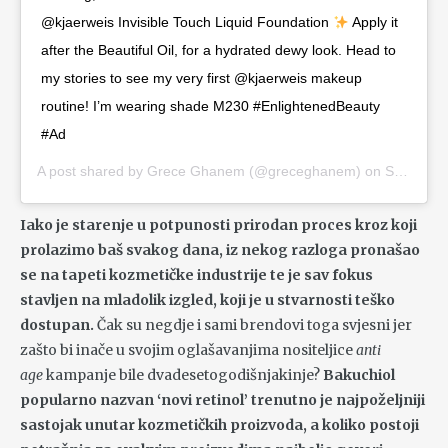
@kjaerweis Invisible Touch Liquid Foundation
Apply it
after the Beautiful Oil, for a hydrated dewy look. Head to
my stories to see my very first @kjaerweis makeup
routine! I’m wearing shade M230 #EnlightenedBeauty
#Ad
A post shared by
Grece Ghanem
(@greceghanem) on
Sep 24, 2020 at 3:26pm PDT
Iako je starenje u potpunosti prirodan proces kroz koji
prolazimo baš svakog dana, iz nekog razloga pronašao
se na tapeti kozmetičke industrije te je sav fokus
stavljen na mladolik izgled, koji je u stvarnosti teško
dostupan.
Čak su negdje i sami brendovi toga svjesni jer
zašto bi inače u svojim oglašavanjima nositeljice
anti
age
kampanje bile dvadesetogodišnjakinje?
Bakuchiol
popularno nazvan ‘novi retinol’ trenutno je najpoželjniji
sastojak unutar kozmetičkih proizvoda, a koliko postoji