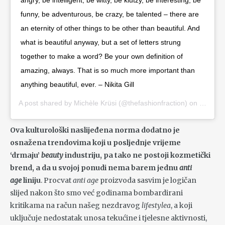
angry, be intelligent, be witty, be klutzy, be interesting, be
funny, be adventurous, be crazy, be talented – there are
an eternity of other things to be other than beautiful. And
what is beautiful anyway, but a set of letters strung
together to make a word? Be your own definition of
amazing, always. That is so much more important than
anything beautiful, ever. – Nikita Gill
A post shared by
Michèle Krüsi
(@thefashionfraction) on
Nov 13,
Ova kulturološki naslijeđena norma dodatno je
osnažena trendovima koji u posljednje vrijeme
‘drmaju’
beauty
industriju, pa tako ne postoji kozmetički
brend, a da u svojoj ponudi nema barem jednu
anti
age
liniju
. Procvat
anti age
proizvoda sasvim je logičan
slijed nakon što smo već godinama bombardirani
kritikama na račun našeg nezdravog
lifestylea
, a koji
uključuje nedostatak unosa tekućine i tjelesne aktivnosti,