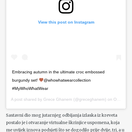
View this post on Instagram
Embracing autumn in the ultimate croc embossed
burgundy set!
@whowhatwearcollection
#MyWhoWhatWear
A post shared by
Grece Ghanem
(@greceghanem) on
Oct 14, 2020 at 11:27am PDT
Sastavni dio mog jutarnjeg odbijanja izlaska iz kreveta
postalo je i otvaranje virtualne škrinjice uspomena, koja
me uvijek iznova podsjeti što se dogodilo prije dvije, tri, a u