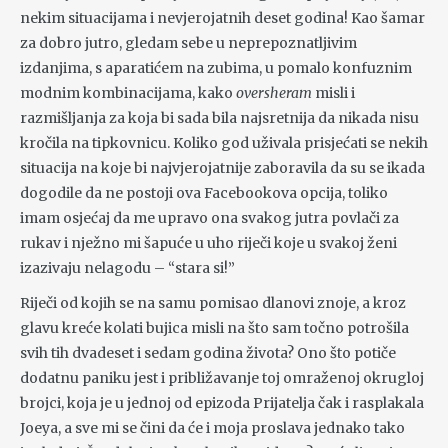
nekim situacijama i nevjerojatnih deset godina! Kao šamar
za dobro jutro, gledam sebe u neprepoznatljivim
izdanjima, s aparatićem na zubima, u pomalo konfuznim
modnim kombinacijama, kako
oversheram
misli i
razmišljanja za koja bi sada bila najsretnija da nikada nisu
kročila na tipkovnicu. Koliko god uživala prisjećati se nekih
situacija na koje bi najvjerojatnije zaboravila da su se ikada
dogodile da ne postoji ova Facebookova opcija, toliko
imam osjećaj da me upravo ona svakog jutra povlači za
rukav i nježno mi šapuće u uho riječi koje u svakoj ženi
izazivaju nelagodu – “stara si!”
Riječi od kojih se na samu pomisao dlanovi znoje, a kroz
glavu kreće kolati bujica misli na što sam točno potrošila
svih tih dvadeset i sedam godina života? Ono što potiče
dodatnu paniku jest i približavanje toj omraženoj okrugloj
brojci, koja je u jednoj od epizoda Prijatelja čak i rasplakala
Joeya, a sve mi se čini da će i moja proslava jednako tako