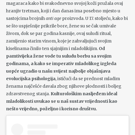
magaraca kako bi svakodnevno svojoj koži pružala ovaj
hranjiv tretman, koji i dan danas ima posebno mjesto u
sastojcima brojnih
anti age
proizvoda. U 17. stoljeću, kako bi
se što uspješnije prikrile bore, žene su se čak umivale
živom, dok se par godina kasnije, ovaj suludi ritual,
zamijenio starim vinom, koje je zahvaljujući svojim
kiselinama činilo ten sjajnijim i mladolikijim.
Od
pamtivijeka žene vode tu suludu borbu sa svojim
godinama, a kako se imperativ mladolikog izgleda
uopće ugradio u našu svijest najbolje objašnjava
evolucijska psihologija
, ističući da se prednost mladim
ženama najčešće davala zbog njihove plodnosti i boljeg
zdravstvenog stanja.
Kulturološkim nasljeđem ideal
mladolikosti uvukao se u naš sustav vrijednosti kao
nešto vrijedno, poželjno i korisno društvu.