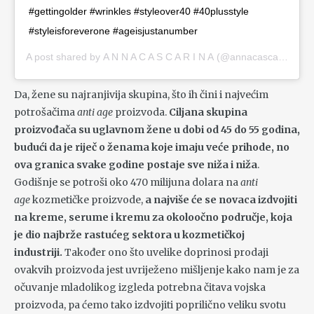
#gettingolder #wrinkles #styleover40 #40plusstyle
#styleisforeverone #ageisjustanumber
A post shared by
A N N A C A S C A R I N A
(@annacascarina) on
Da, žene su najranjivija skupina, što ih čini i najvećim
potrošačima
anti age
proizvoda.
Ciljana skupina
proizvođača su uglavnom žene u dobi od 45 do 55 godina,
budući da je riječ o ženama koje imaju veće prihode, no
ova granica svake godine postaje sve niža i niža
.
Godišnje se potroši oko 470 milijuna dolara na
anti
age
kozmetičke proizvode,
a najviše će se novaca izdvojiti
na kreme, serume i kremu za okoloočno područje, koja
je dio najbrže rastućeg sektora u kozmetičkoj
industriji.
Također ono što uvelike doprinosi prodaji
ovakvih proizvoda jest uvriježeno mišljenje kako nam je za
očuvanje mladolikog izgleda potrebna čitava vojska
proizvoda, pa ćemo tako izdvojiti poprilično veliku svotu