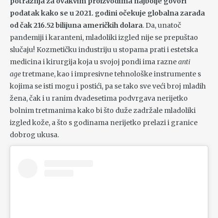
potražnja za ovakvim proizvodima najbolje govori
podatak kako se u 2021. godini očekuje globalna zarada
od čak 216.52 bilijuna američkih dolara
. Da, unatoč
pandemiji i karanteni, mladoliki izgled nije se prepuštao
slučaju! Kozmetičku industriju u stopama prati i estetska
medicina i kirurgija koja u svojoj pondi ima razne
anti
age
tretmane, kao i impresivne tehnološke instrumente s
kojima se isti mogu i postići, pa se tako sve veći broj mladih
žena, čak i u ranim dvadesetima podvrgava nerijetko
bolnim tretmanima kako bi što duže zadržale mladoliki
izgled kože, a što s godinama nerijetko prelazi i granice
dobrog ukusa.