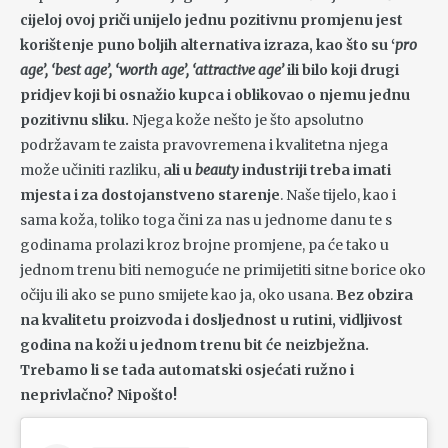
cijeloj ovoj priči unijelo jednu pozitivnu promjenu jest
korištenje puno boljih alternativa izraza, kao što su ‘
pro
age’, ‘best age’, ‘worth age’, ‘attractive age’
ili bilo koji drugi
pridjev koji bi osnažio kupca i oblikovao o njemu jednu
pozitivnu sliku.
Njega kože nešto je što apsolutno
podržavam te zaista pravovremena i kvalitetna njega
može učiniti razliku,
ali u
beauty
industriji treba imati
mjesta i za dostojanstveno starenje
. Naše tijelo, kao i
sama koža, toliko toga čini za nas u jednome danu te s
godinama prolazi kroz brojne promjene, pa će tako u
jednom trenu biti nemoguće ne primijetiti sitne borice oko
očiju ili ako se puno smijete kao ja, oko usana.
Bez obzira
na kvalitetu proizvoda i dosljednost u rutini, vidljivost
godina na koži u jednom trenu bit će neizbježna.
Trebamo li se tada automatski osjećati ružno i
neprivlačno? Nipošto!