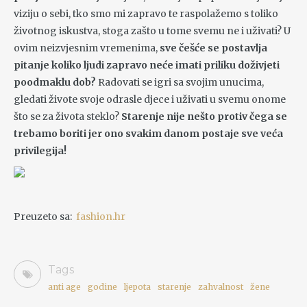
viziju o sebi, tko smo mi zapravo te raspolažemo s toliko
životnog iskustva, stoga zašto u tome svemu ne i uživati? U
ovim neizvjesnim vremenima,
sve češće se postavlja
pitanje koliko ljudi zapravo neće imati priliku doživjeti
poodmaklu dob?
Radovati se igri sa svojim unucima,
gledati živote svoje odrasle djece i uživati u svemu onome
što se za života steklo?
Starenje nije nešto protiv čega se
trebamo boriti jer ono svakim danom postaje sve veća
privilegija!
Preuzeto sa:
fashion.hr
Tags
anti age
godine
ljepota
starenje
zahvalnost
žene