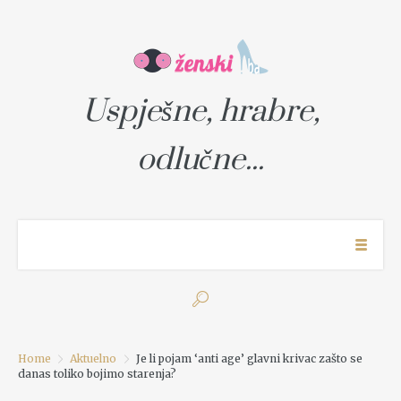
Uspješne, hrabre,
odlučne...
Home
Aktuelno
Je li pojam ‘anti age’ glavni krivac zašto se
danas toliko bojimo starenja?