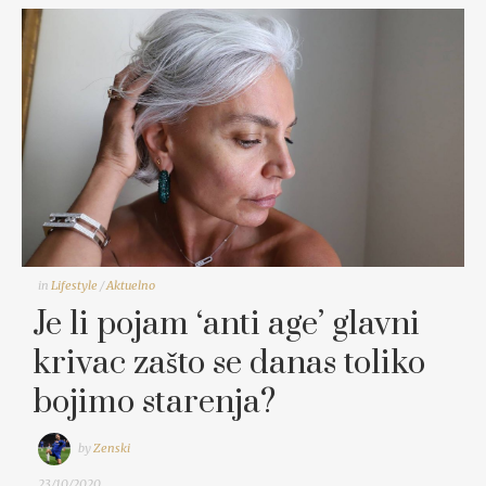
in
Lifestyle
/
Aktuelno
Je li pojam ‘anti age’ glavni
krivac zašto se danas toliko
bojimo starenja?
by
Zenski
23/10/2020