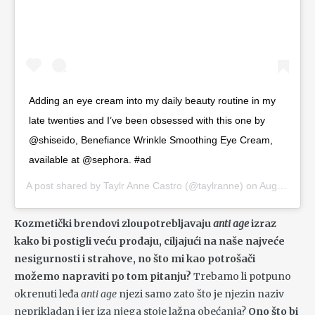
Adding an eye cream into my daily beauty routine in my
late twenties and I’ve been obsessed with this one by
@shiseido, Benefiance Wrinkle Smoothing Eye Cream,
available at @sephora. #ad
A post shared by
Taylr Anne Castro
(@taylranne) on
Aug 28, 2020 at 12:11pm PDT
Kozmetički brendovi zloupotrebljavaju
anti age
izraz
kako bi postigli veću prodaju, ciljajući na naše najveće
nesigurnosti i strahove, no što mi kao potrošači
možemo napraviti po tom pitanju?
Trebamo li potpuno
okrenuti leđa
anti age
njezi samo zato što je njezin naziv
neprikladan i jer iza njega stoje lažna obećanja?
Ono što bi