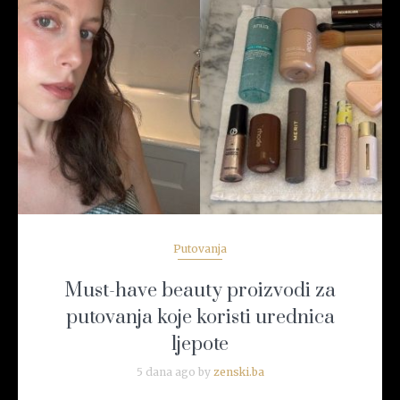
READ MORE
Putovanja
Must-have beauty proizvodi za
putovanja koje koristi urednica
ljepote
5 dana ago by
zenski.ba