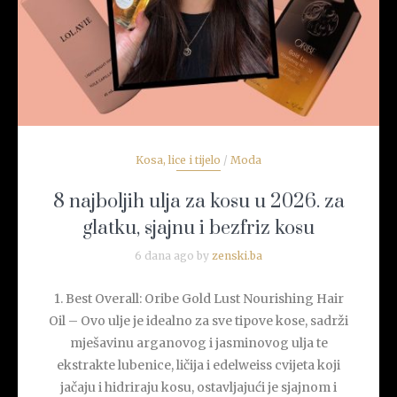
Kosa, lice i tijelo
/
Moda
8 najboljih ulja za kosu u 2026. za
glatku, sjajnu i bezfriz kosu
6 dana ago by
zenski.ba
1. Best Overall: Oribe Gold Lust Nourishing Hair
Oil – Ovo ulje je idealno za sve tipove kose, sadrži
mješavinu arganovog i jasminovog ulja te
ekstrakte lubenice, ličija i edelweiss cvijeta koji
jačaju i hidriraju kosu, ostavljajući je sjajnom i