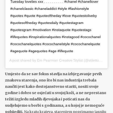
Tuesday lovelies xxx . . . . . . . . . . #chanel #chanellover
#chanelclassic #chaneladdict #style #fashionstyle
#quotes #quote #quoteoftheday #love #quotestoliveby
#quotesoftheday #quotesdaily #quotestagram
#quotesgram #motivation #instaquote #quotestags
#lifequotes #inspirationalquotes #instagood #cocochanel
#cocochanelquotes #cocochanelstyle #cocochanelquote
#agequote #agequotes #age #lifequote
A post shared by
Em Pearman Creative Stylist
(@stilettos_and_bricks) on
Umjesto da se sav fokus stavlja na izbjegavanje prvih
znakova starenja, ono što bi nas industrija trebala
naučiti jest kako dostojanstveno stariti, nositi svoje
godine i dobro se osjećati u svojoj koži, a ne neprestano
težiti izgledu mlađih djevojaka i poticati nas da
sudjelujemo u borbi s godinama, a u kojoj je nemoguće
pobijediti.
Na kraju krajeva, starenjem poprimamo jasniju