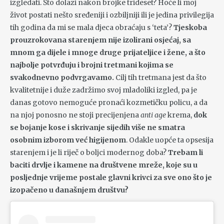
izgledati. Što dolazi nakon brojke trideset? Hoće li moj
život postati nešto sređeniji i ozbiljniji ili je jedina privilegija
tih godina da mi se mala djeca obraćaju s ‘teta’?
Tjeskoba
prouzrokovana starenjem nije izolirani osjećaj, sa
mnom ga dijele i mnoge druge prijateljice i žene, a što
najbolje potvrđuju i brojni tretmani kojima se
svakodnevno podvrgavamo.
Cilj tih tretmana jest da što
kvalitetnije i duže zadržimo svoj mladoliki izgled, pa je
danas gotovo nemoguće pronaći kozmetičku policu, a da
na njoj ponosno ne stoji precijenjena
anti age
krema,
dok
se bojanje kose i skrivanje sijedih više ne smatra
osobnim izborom već higijenom
. Odakle uopće ta opsesija
starenjem i je li riječ o boljci modernog doba?
Trebam li
baciti drvlje i kamene na društvene mreže, koje su u
posljednje vrijeme postale glavni krivci za sve ono što je
izopačeno u današnjem društvu?