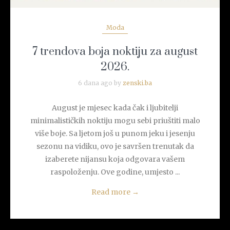
Moda
7 trendova boja noktiju za august
2026.
6 dana ago by
zenski.ba
August je mjesec kada čak i ljubitelji
minimalističkih noktiju mogu sebi priuštiti malo
više boje. Sa ljetom još u punom jeku i jesenju
sezonu na vidiku, ovo je savršen trenutak da
izaberete nijansu koja odgovara vašem
raspoloženju. Ove godine, umjesto ...
Read more
→