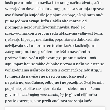
loših prehrambenih navika i stresnog načina života, a što
sve zajedno dovodi do ubrzanog procesa starenja.
Upravo
ova filozofija iznjedrila je pojam
anti age,
a koji nam nudi
puno jednostavniju, bržu i lakšu alternativu od
promjene nezdravih životnih navika
. Riječ je o
proizvodima koji u prvom redu ublažavaju vidljivost bora,
rješavaju hiperpigmentaciju, popunjavaju duboke linije,
oživljavaju siv i umoran ten te čine kožu elastičnijom i
zategnutijom.
I ne, problem ne leži u navedenim
proizvodima, već u njihovom grupnom nazivu –
anti
age
.
Pojam koji se toliko duboko urezao u našu svijest te se
već godinama naširoko koristi u kozmetičkoj industriji,
u
toj mjeri da ga više i ne percipiramo kao nešto
negativno, osuđujuće, odbojno i nepoželjno.
Ovaj termin
poprimio je tolike razmjere da danas slobodno možemo
govoriti o
anti-aging movementu
,
čiji je glavni cilj borba
protiv starenja, a ne prvih znakova starenja kože.