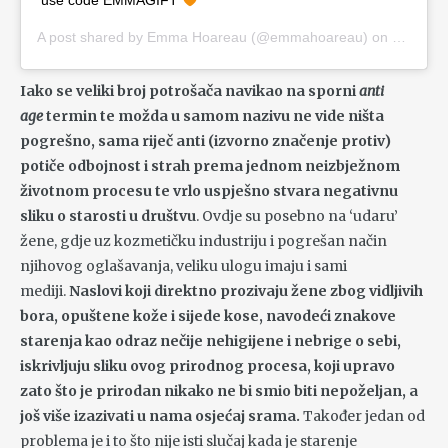
use code EMMAGIFT
A post shared by
Emma Hoareau
(@emmahoareau) on
Sep 2, 
Iako se veliki broj potrošača navikao na sporni
anti
age
termin te možda u samom nazivu ne vide ništa
pogrešno, sama riječ anti (izvorno značenje protiv)
potiče odbojnost i strah prema jednom neizbježnom
životnom procesu te vrlo uspješno stvara negativnu
sliku o starosti u društvu
. Ovdje su posebno na ‘udaru’
žene, gdje uz kozmetičku industriju i pogrešan način
njihovog oglašavanja, veliku ulogu imaju i sami
mediji.
Naslovi koji direktno prozivaju žene zbog vidljivih
bora, opuštene kože i sijede kose, navodeći znakove
starenja kao odraz nečije nehigijene i nebrige o sebi,
iskrivljuju sliku ovog prirodnog procesa, koji upravo
zato što je prirodan nikako ne bi smio biti nepoželjan, a
još više izazivati u nama osjećaj srama.
Također jedan od
problema je i to što nije isti slučaj kada je starenje