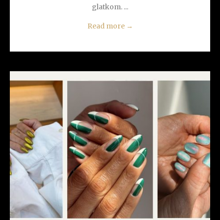
glatkom. ...
Read more
→
READ MORE