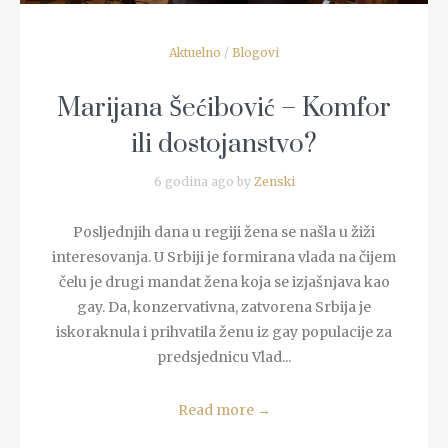
Aktuelno
/
Blogovi
Marijana Šećibović – Komfor
ili dostojanstvo?
6 godina ago by
Zenski
Posljednjih dana u regiji žena se našla u žiži
interesovanja. U Srbiji je formirana vlada na čijem
čelu je drugi mandat žena koja se izjašnjava kao
gay. Da, konzervativna, zatvorena Srbija je
iskoraknula i prihvatila ženu iz gay populacije za
predsjednicu Vlad...
Read more
→