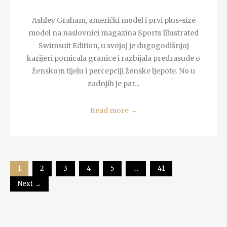
Ashley Graham, američki model i prvi plus-size
model na naslovnici magazina Sports Illustrated
Swimsuit Edition, u svojoj je dugogodišnjoj
karijeri pomicala granice i razbijala predrasude o
ženskom tijelu i percepciji ženske ljepote. No u
zadnjih je par...
Read more
→
1
2
3
4
5
…
41
Next →