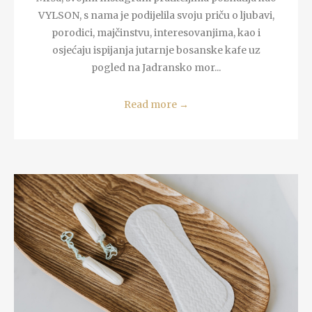
VYLSON, s nama je podijelila svoju priču o ljubavi,
porodici, majčinstvu, interesovanjima, kao i
osjećaju ispijanja jutarnje bosanske kafe uz
pogled na Jadransko mor...
Read more
→
READ MORE