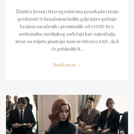
Živjeti u Bosni i Hercegovini ima ponekada i svoje
prednosti. U današnjem ludilu gdje jutro počinje
brojem zaraženih i preminulih od COVID 19, u
nedostatku medijskog sadržaja kao najvažnija
stvar na svijetu plasiraju nam se izbori u SAD , da li
će pobijediti B...
Read more
→
READ MORE