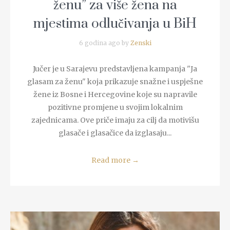
ženu” za više žena na
mjestima odlučivanja u BiH
6 godina ago by
Zenski
Jučer je u Sarajevu predstavljena kampanja "Ja
glasam za ženu" koja prikazuje snažne i uspješne
žene iz Bosne i Hercegovine koje su napravile
pozitivne promjene u svojim lokalnim
zajednicama. Ove priče imaju za cilj da motivišu
glasače i glasačice da izglasaju...
Read more
→