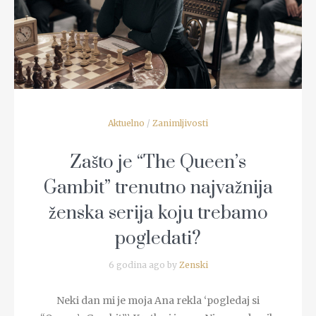
Aktuelno
/
Zanimljivosti
Zašto je “The Queen’s
Gambit” trenutno najvažnija
ženska serija koju trebamo
pogledati?
6 godina ago by
Zenski
Neki dan mi je moja Ana rekla ‘pogledaj si