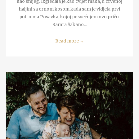
kao snijeg. Izgledala je kao cvijet maka, u crvenoj
haljini sa crnom kosom kada sam je vidjela prvi
put, moja Posavka, kojoj posvećujem ovu priču.
Samra Šakano...
Read more
→
READ MORE