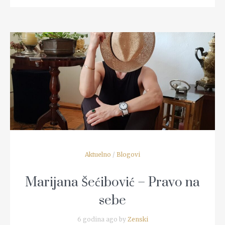
READ MORE
Aktuelno
/
Blogovi
Marijana Šećibović – Pravo na
sebe
6 godina ago by
Zenski