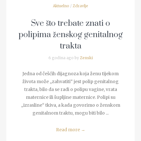
Aktuelno
/
Zdravlje
Sve što trebate znati o
polipima ženskog genitalnog
trakta
6 godina ago by
Zenski
Jedna od češćih dijagnoza koja ženu tijekom
života može „zahvatiti“ jest polip genitalnog
trakta, bilo da se radi o polipu vagine, vrata
maternice ili šupljine maternice. Polipi su
„izrasline“ tkiva, a kada govorimo o ženskom
genitalnom traktu, mogu biti bilo ...
Read more
→