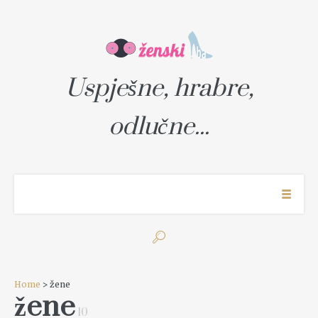
Uspješne, hrabre,
odlučne...
Home
> žene
žene
10