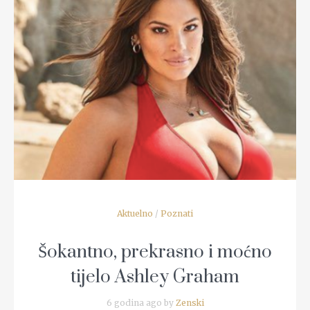
READ MORE
Aktuelno
/
Poznati
Šokantno, prekrasno i moćno
tijelo Ashley Graham
6 godina ago by
Zenski