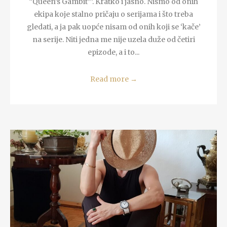
“Queen’s Gambit”’. Kratko i jasno. Nismo od onih
ekipa koje stalno pričaju o serijama i što treba
gledati, a ja pak uopće nisam od onih koji se ‘kače’
na serije. Niti jedna me nije uzela duže od četiri
epizode, a i to...
Read more
→
READ MORE