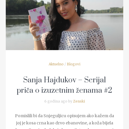
READ MORE
Aktuelno
/
Blogovi
Sanja Hajdukov – Serijal
priča o izuzetnim ženama #2
6 godina ago by
Zenski
Pomislili bi da Snjeguljicu opisujem ako kažem da
joj je kosa crna kao drvo ebanovine, a koža bijela