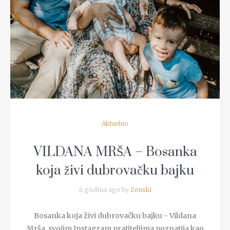
Aktuelno
VILDANA MRŠA – Bosanka
koja živi dubrovačku bajku
6 godina ago by
Zenski
Bosanka koja živi dubrovačku bajku - Vildana
Mrša, svojim Instagram pratiteljima poznatija kao