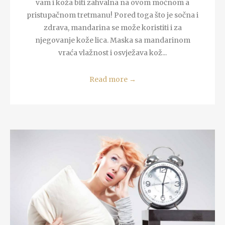
vam i koža biti zahvalna na ovom moćnom a
pristupačnom tretmanu! Pored toga što je sočna i
zdrava, mandarina se može koristiti i za
njegovanje kože lica. Maska sa mandarinom
vraća vlažnost i osvježava kož...
Read more
→
READ MORE