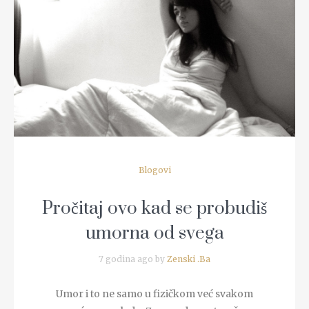
READ MORE
Blogovi
Pročitaj ovo kad se probudiš
umorna od svega
7 godina ago by
Zenski .Ba
Umor i to ne samo u fizičkom već svakom