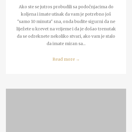
Ako ste se jutros probudili sa podočnjacima do
koljena i imate utisak da vam je potrebno još
"samo 10 minuta" sna, onda budite sigurni da ne
liježete u krevet na vrijeme i da je došao trenutak
da se odreknete nekoliko stvari, ako vam je stalo
da imate miran sa...
Read more
→