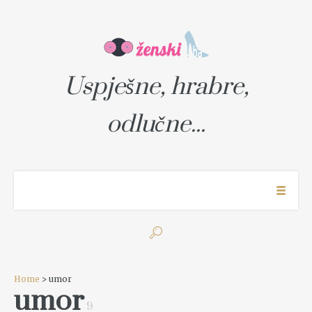
Uspješne, hrabre,
odlučne...
Home
> umor
umor
9