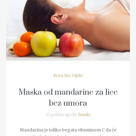
READ MORE
Kosa, lice i tijelo
Maska od mandarine za lice
bez umora
11 godina ago by
Zenski
Mandarina je toliko bogata vitaminom C da će