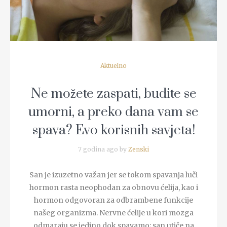
Aktuelno
Ne možete zaspati, budite se
umorni, a preko dana vam se
spava? Evo korisnih savjeta!
7 godina ago by
Zenski
San je izuzetno važan jer se tokom spavanja luči
hormon rasta neophodan za obnovu ćelija, kao i
hormon odgovoran za odbrambene funkcije
našeg organizma. Nervne ćelije u kori mozga
odmaraju se jedino dok spavamo; san utiče na