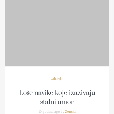
READ MORE
Zdravlje
Loše navike koje izazivaju
stalni umor
10 godina ago by
Zenski