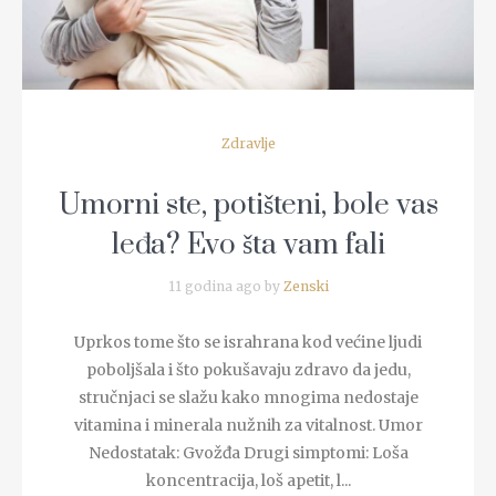
Zdravlje
Umorni ste, potišteni, bole vas
leđa? Evo šta vam fali
11 godina ago by
Zenski
Uprkos tome što se israhrana kod većine ljudi
poboljšala i što pokušavaju zdravo da jedu,
stručnjaci se slažu kako mnogima nedostaje
vitamina i minerala nužnih za vitalnost. Umor
Nedostatak: Gvožđa Drugi simptomi: Loša
koncentracija, loš apetit, l...