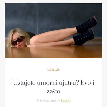
READ MORE
Lifestyle
Ustajete umorni ujutru? Evo i
zašto
9 godina ago by
Zenski