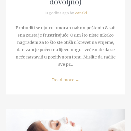
dovoljno)
10 godina ago by
Zenski
Probuditi se ujutru umoran nakon poštenih 8 sati
sna zaista je frustrirajuće. Osim što niste nikako
nagrađeni za to što ste otišli u krevet na vrijeme,
dan vam je počeo na lijevu nogu i već znate da se
neće nastaviti u pozitivnom tonu. Mislite da radite
sve pr...
Read more
→