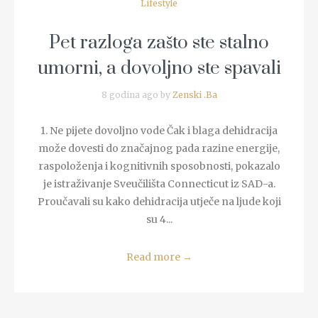
Lifestyle
Pet razloga zašto ste stalno
umorni, a dovoljno ste spavali
8 godina ago by
Zenski .Ba
1. Ne pijete dovoljno vode Čak i blaga dehidracija
može dovesti do značajnog pada razine energije,
raspoloženja i kognitivnih sposobnosti, pokazalo
je istraživanje Sveučilišta Connecticut iz SAD-a.
Proučavali su kako dehidracija utječe na ljude koji
su 4...
Read more
→