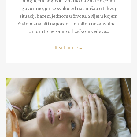
mogućem pogledu. Znamo da znate o čemu
govorimo, jer se svako od nas našao u takvoj
situaciji barem jednom u životu. Svijet u kojem
živimo zna biti naporan, a okolina nezahvalna…
Umor i to ne samo u fizičkom već sva...
Read more
→
READ MORE