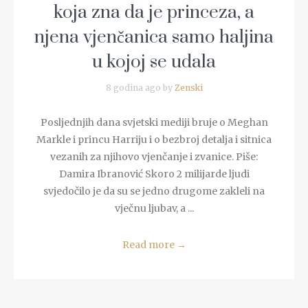
koja zna da je princeza, a
njena vjenčanica samo haljina
u kojoj se udala
8 godina ago by
Zenski
Posljednjih dana svjetski mediji bruje o Meghan
Markle i princu Harriju i o bezbroj detalja i sitnica
vezanih za njihovo vjenčanje i zvanice. Piše:
Damira Ibranović Skoro 2 milijarde ljudi
svjedočilo je da su se jedno drugome zakleli na
vječnu ljubav, a ...
Read more
→