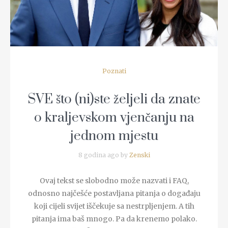
Poznati
SVE što (ni)ste željeli da znate
o kraljevskom vjenčanju na
jednom mjestu
8 godina ago by
Zenski
Ovaj tekst se slobodno može nazvati i FAQ,
odnosno najčešće postavljana pitanja o događaju
koji cijeli svijet iščekuje sa nestrpljenjem. A tih
pitanja ima baš mnogo. Pa da krenemo polako.