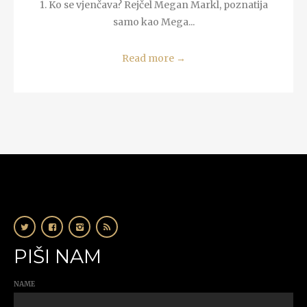
1. Ko se vjenčava? Rejčel Megan Markl, poznatija
samo kao Mega...
Read more
→
PIŠI NAM
NAME