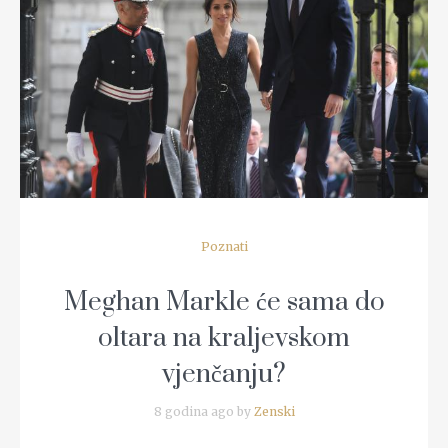
READ MORE
Poznati
Meghan Markle će sama do
oltara na kraljevskom
vjenčanju?
8 godina ago by
Zenski