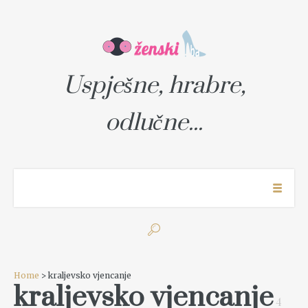
Uspješne, hrabre,
odlučne...
Home
> kraljevsko vjencanje
kraljevsko vjencanje
4