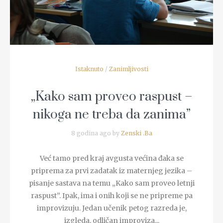
Istaknuto
/
Zanimljivosti
„Kako sam proveo raspust –
nikoga ne treba da zanima”
8 godina ago by
Zenski .Ba
Već tamo pred kraj avgusta većina đaka se
priprema za prvi zadatak iz maternjeg jezika –
pisanje sastava na temu „Kako sam proveo letnji
raspust”. Ipak, ima i onih koji se ne pripreme pa
improvizuju. Jedan učenik petog razreda je,
izgleda, odličan improviza...