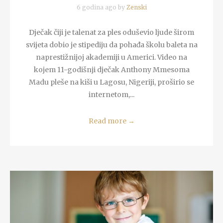
6 godina ago by
Zenski
Dječak čiji je talenat za ples oduševio ljude širom
svijeta dobio je stipediju da pohađa školu baleta na
naprestižnijoj akademiji u Americi. Video na
kojem 11-godišnji dječak Anthony Mmesoma
Madu pleše na kiši u Lagosu, Nigeriji, proširio se
internetom,...
Read more
→