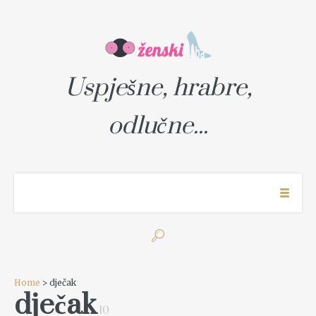
Uspješne, hrabre,
odlučne...
Home
> dječak
dječak
10