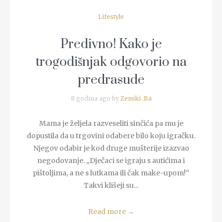
Lifestyle
Predivno! Kako je
trogodišnjak odgovorio na
predrasude
8 godina ago by
Zenski .Ba
Mama je željela razveseliti sinčića pa mu je
dopustila da u trgovini odabere bilo koju igračku.
Njegov odabir je kod druge mušterije izazvao
negodovanje. „Dječaci se igraju s autićima i
pištoljima, a ne s lutkama ili čak make-upom!“
Takvi klišeji su...
Read more
→