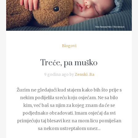
Blogovi
Treće, pa muško
9 godina ago by
Zenski .Ba
Žurim ne gledajući kud stajem kako bih što prije s
nekim podijelila sreću koju osjećam. Ne sa bilo
kim, već baš sa njim za kojeg znam da će se
podjednako obradovati. Imam osjećaj da svi
primjećuju taj blesavi kez na mom licu pomiješan
sa nekom ustreptalom unez...