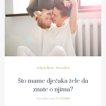
READ MORE
Odgoj djece
/
Porodica
Što mame dječaka žele da
znate o njima?
8 godina ago by
Zenski