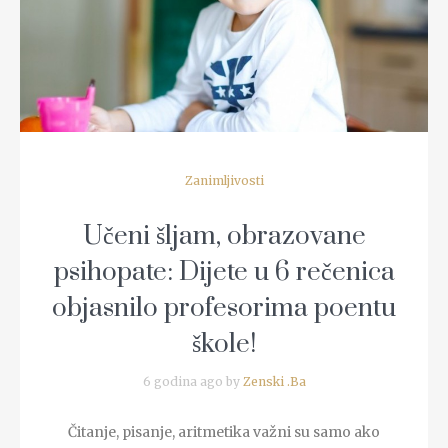
READ MORE
Zanimljivosti
Učeni šljam, obrazovane
psihopate: Dijete u 6 rečenica
objasnilo profesorima poentu
škole!
6 godina ago by
Zenski .Ba
Čitanje, pisanje, aritmetika važni su samo ako