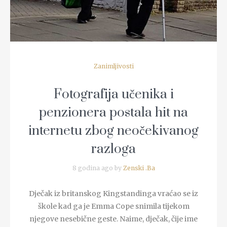
Zanimljivosti
Fotografija učenika i
penzionera postala hit na
internetu zbog neočekivanog
razloga
8 godina ago by
Zenski .Ba
Dječak iz britanskog Kingstandinga vraćao se iz
škole kad ga je Emma Cope snimila tijekom
njegove nesebične geste. Naime, dječak, čije ime