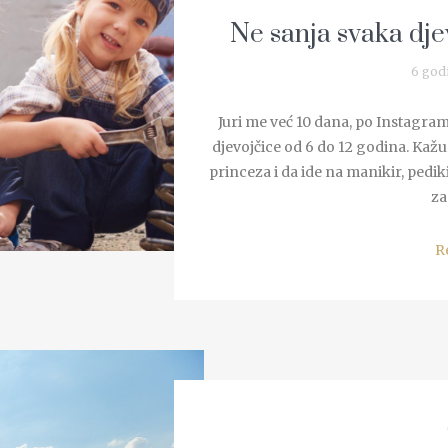
Ne sanja svaka dje
6 god
Juri me već 10 dana, po Instagra
djevojčice od 6 do 12 godina. Kažu
princeza i da ide na manikir, pedik
za 
R