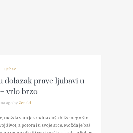
Ljubav
u dolazak prave ljubavi u
 – vrlo brzo
ina ago by
Zenski
te, možda vam je srodna duša bliže nego što
svoj život, a potom i u svoje srce. Možda je baš
 nam mogu otkriti sve i svašta, a kada je ljubav