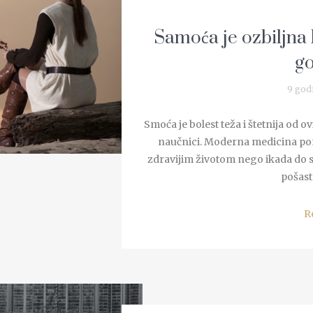
Samoća je ozbiljna b
go
9 god
Smoća je bolest teža i štetnija od o
naučnici. Moderna medicina pom
zdravijim životom nego ikada do sa
pošast 
R