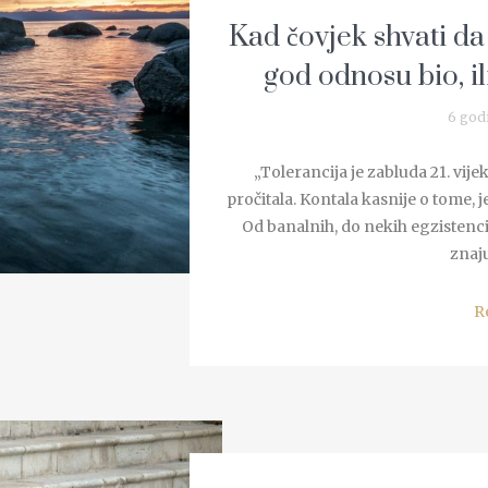
Kad čovjek shvati da
god odnosu bio, il
6 god
„Tolerancija je zabluda 21. vije
pročitala. Kontala kasnije o tome, 
Od banalnih, do nekih egzistencij
znaju
R