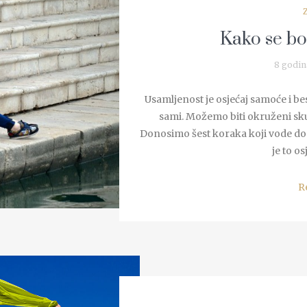
Kako se bo
8 godin
Usamljenost je osjećaj samoće i b
sami. Možemo biti okruženi skup
Donosimo šest koraka koji vode do 
je to os
R