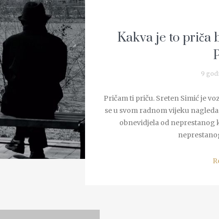
Kakva je to priča 
9 god
Pričam ti priču. Sreten Simić je 
se u svom radnom vijeku nagledao.
obnevidjela od neprestanog k
neprestanog
R