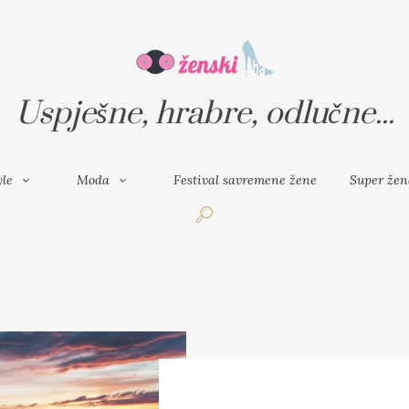
VAL SAVREMENE ŽENE
SUPER ŽENA
Uspješne, hrabre, odlučne...
yle
Moda
Festival savremene žene
Super žen