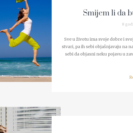
Smijem li da 
8 god
Sve u životu ima svoje dobre i svoje 
stvari, pa ih sebi objašnjavaju na nač
sebi da objasni neku pojavu u za
R