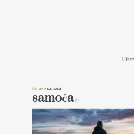
LIFESTYLE
MODA
FESTI
Lifest
Home
> samoća
samoća
10