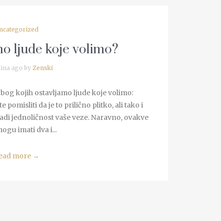
ncategorized
mo ljude koje volimo?
ina ago by
Zenski
zbog kojih ostavljamo ljude koje volimo:
pomisliti da je to prilično plitko, ali tako i
adi jednoličnost vaše veze. Naravno, ovakve
ogu imati dva i...
ead more
→