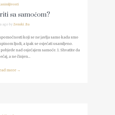
Zanimljivosti
riti sa samoćom?
a ago by
Zenski .Ba
espomoćnosti koji se ne javlja samo kada smo
inom ljudi, a ipak se osjećati usamljeno.
pobjede nad osjećajem samoće. 1. Shvatite da
jećaj, a ne činjen...
ead more
→