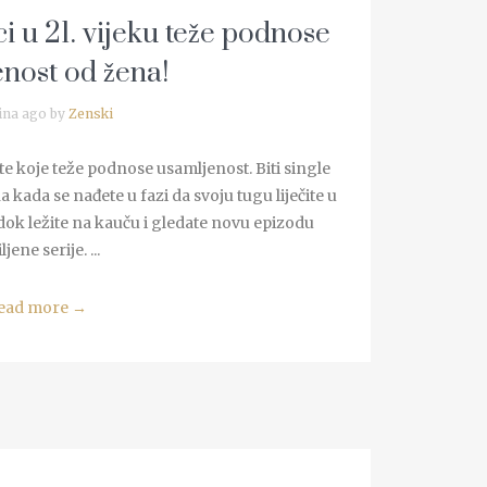
i u 21. vijeku teže podnose
nost od žena!
ina ago by
Zenski
te koje teže podnose usamljenost. Biti single
kada se nađete u fazi da svoju tugu liječite u
 dok ležite na kauču i gledate novu epizodu
jene serije. ...
ead more
→