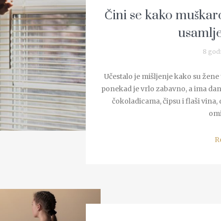
Čini se kako muškarc
usamlje
8 god
Učestalo je mišljenje kako su žene 
ponekad je vrlo zabavno, a ima dana 
čokoladicama, čipsu i flaši vina,
omil
R