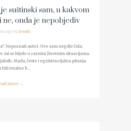
 je suštinski sam, u kakvom
i ne, onda je nepobjediv
ina ago by
Zenski
ka“. Nepoznati autor. Ovo sam negdje čula,
jer mi se htjelo u raznim životnim situacijama.
alnih. Mada, često i egzistencijalna pitanja
 biti totalno b...
ead more
→