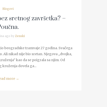
Blogovi
bez sretnog završetka? –
Poučna.
ina ago by
Zenski
vozio beogradske tramvaje 27 godina. Svačega
 Ali nikad nije bio sretan. Njegova „dvojka,
ruženja” kao da se poigrala sa njim. Od
 kruženja dovela ga...
ead more
→