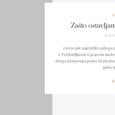
U
Zašto ostavlja
10 god
Ovo je pet najčešćih razloga 
1. Predvidljivost S pravom možete 
druga strana ima pravo da joj dos
priče m
R