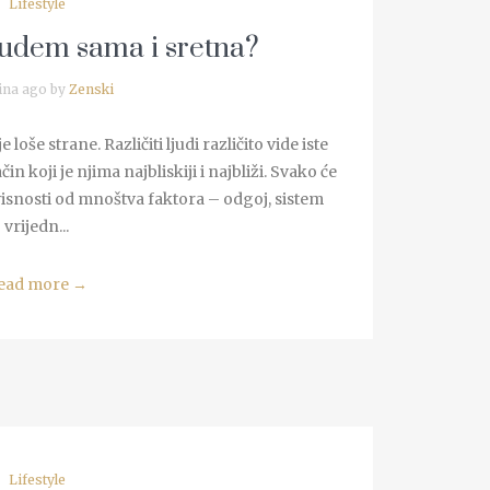
Lifestyle
budem sama i sretna?
ina ago by
Zenski
loše strane. Različiti ljudi različito vide iste
in koji je njima najbliskiji i najbliži. Svako će
visnosti od mnoštva faktora – odgoj, sistem
vrijedn...
ead more
→
Lifestyle