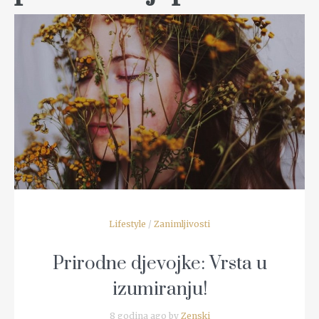
READ MORE
Lifestyle
/
Zanimljivosti
Prirodne djevojke: Vrsta u
izumiranju!
8 godina ago by
Zenski