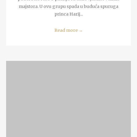
majstora. U ovu grupu spada u buduća spuruga
princa Harij...
Read more
→
READ MORE