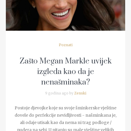
Poznati
Zašto Megan Markle uvijek
izgleda kao da je
nenašminaka?
9 godina ago by
Zenski
Postoje djevojke koje su svoje šminkerske vještine
dovele do perfekcije nevidljivosti - našminkana je,
ali odaje utisak kao da nema ni trag podloge /
pudera na sebi. U pitanju su male vještine velikih