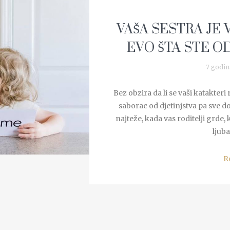
VAŠA SESTRA JE V
EVO ŠTA STE O
7 godin
Bez obzira da li se vaši katakteri r
saborac od djetinjstva pa sve do
najteže, kada vas roditelji grde,
ljuba
R