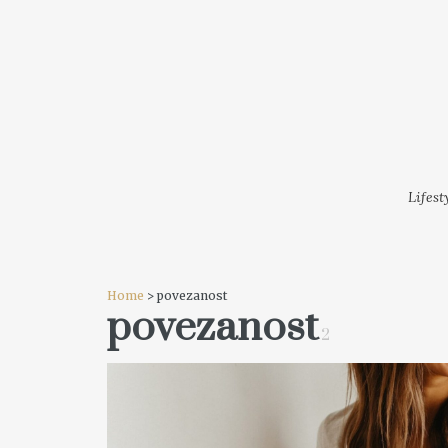
LIFESTYLE
MODA
FESTI
Lifest
Home
> povezanost
povezanost
2