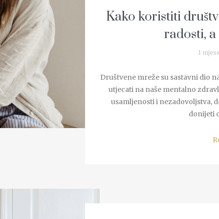
Kako koristiti druš
radosti, a
1 mjes
Društvene mreže su sastavni dio naš
utjecati na naše mentalno zdravlj
usamljenosti i nezadovoljstva, d
donijeti 
R