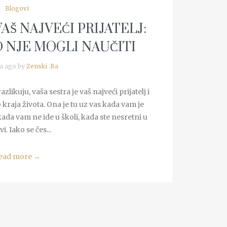
Blogovi
AŠ NAJVEĆI PRIJATELJ:
D NJE MOGLI NAUČITI
a ago by
Zenski .Ba
azlikuju, vaša sestra je vaš najveći prijatelj i
 kraja života. Ona je tu uz vas kada vam je
 kada vam ne ide u školi, kada ste nesretni u
vi. Iako se čes...
ead more
→