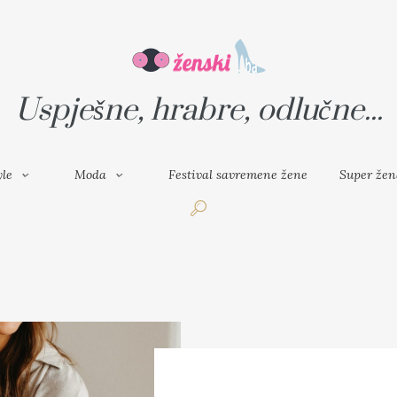
VAL SAVREMENE ŽENE
SUPER ŽENA
Uspješne, hrabre, odlučne...
yle
Moda
Festival savremene žene
Super žen