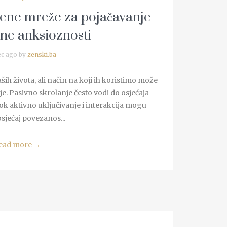
tvene mreže za pojačavanje
 ne anksioznosti
ec ago by
zenski.ba
ih života, ali način na koji ih koristimo može
e. Pasivno skrolanje često vodi do osjećaja
ok aktivno uključivanje i interakcija mogu
osjećaj povezanos...
ead more
→