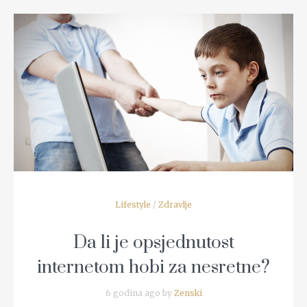
READ MORE
Lifestyle
/
Zdravlje
Da li je opsjednutost
internetom hobi za nesretne?
6 godina ago by
Zenski