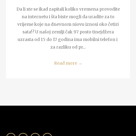
Da li ste se ikad zapitali koliko vremena provodite
na internetu i šta biste mogli da uradite za to
vrijeme koje na dnevnom niovu iznosi oko četiri
sata!? U našoj zemlji čak 97 posto tinejdžera
uzrasta od 15 do 17 godina ima mobilni telefon i
za razliku od pr...
Read more
→