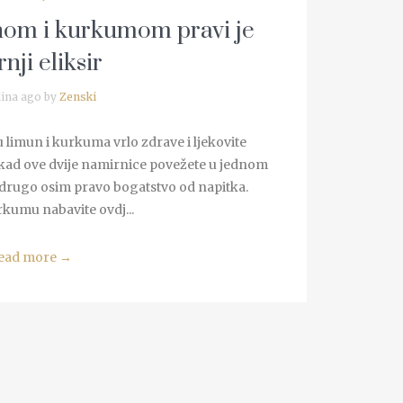
nom i kurkumom pravi je
rnji eliksir
ina ago by
Zenski
su limun i kurkuma vrlo zdrave i ljekovite
 kad ove dvije namirnice povežete u jednom
a drugo osim pravo bogatstvo od napitka.
rkumu nabavite ovdj...
ead more
→