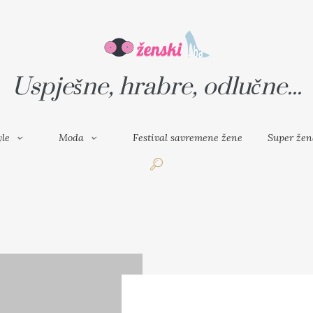
VAL SAVREMENE ŽENE
SUPER ŽENA
Uspješne, hrabre, odlučne...
yle
Moda
Festival savremene žene
Super žen