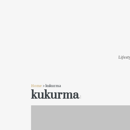
LIFESTYLE
MODA
FESTI
Lifest
Home
> kukurma
kukurma
1