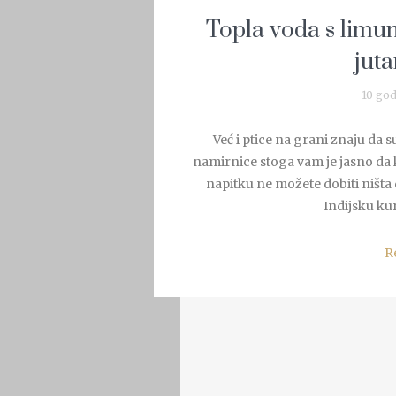
Topla voda s limu
juta
10 god
Već i ptice na grani znaju da 
namirnice stoga vam je jasno da
napitku ne možete dobiti ništ
Indijsku ku
R