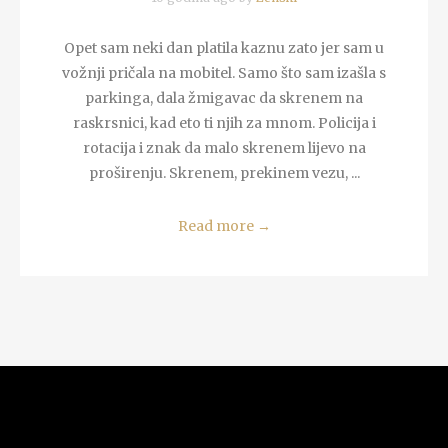
Opet sam neki dan platila kaznu zato jer sam u
vožnji pričala na mobitel. Samo što sam izašla s
parkinga, dala žmigavac da skrenem na
raskrsnici, kad eto ti njih za mnom. Policija i
rotacija i znak da malo skrenem lijevo na
proširenju. Skrenem, prekinem vezu, ...
Read more
→