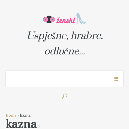
Uspješne, hrabre,
odlučne...
Home
> kazna
kazna
2