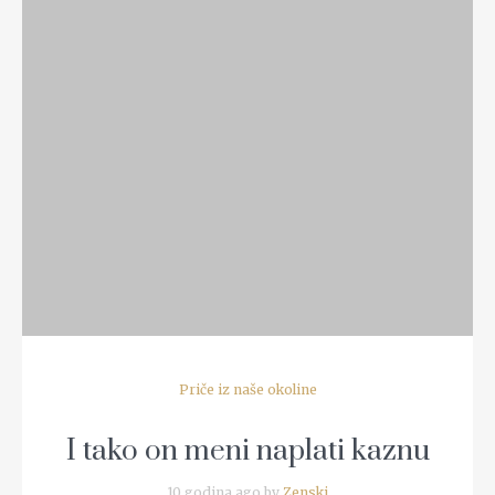
READ MORE
Priče iz naše okoline
I tako on meni naplati kaznu
10 godina ago by
Zenski