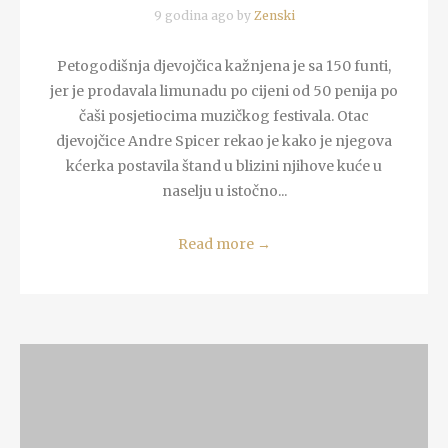
9 godina ago by
Zenski
Petogodišnja djevojčica kažnjena je sa 150 funti,
jer je prodavala limunadu po cijeni od 50 penija po
čaši posjetiocima muzičkog festivala. Otac
djevojčice Andre Spicer rekao je kako je njegova
kćerka postavila štand u blizini njihove kuće u
naselju u istočno...
Read more
→