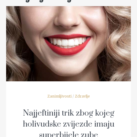
READ MORE
Zanimljivosti
/
Zdravlje
Najjeftiniji trik zbog kojeg
holivudske zvijezde imaju
superbijele zube