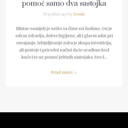
pomoć samo dva sastojka
10 godina ago by
Zenski
Blistav osmijeh je nešto za čime svi žudimo. On je
odraz zdravlja, dobre higijene, ali i glavni adut pri
osvajanju. Izbijeljivanje zuba je skupa investicija,
ali postoje i prirodni načini da to uradimo kod
kuće i to uz pomoć jeftinih sastojaka. Sve š...
Read more
→