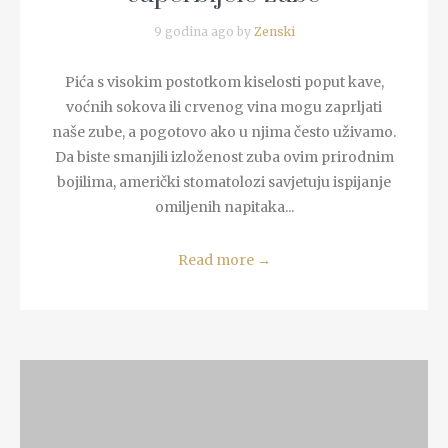
9 godina ago by
Zenski
Pića s visokim postotkom kiselosti poput kave,
voćnih sokova ili crvenog vina mogu zaprljati
naše zube, a pogotovo ako u njima često uživamo.
Da biste smanjili izloženost zuba ovim prirodnim
bojilima, američki stomatolozi savjetuju ispijanje
omiljenih napitaka...
Read more
→