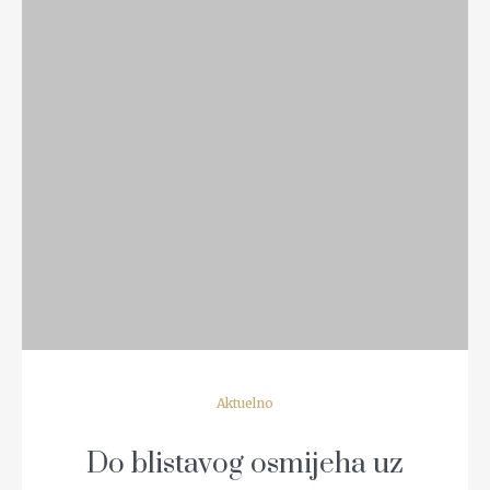
READ MORE
Aktuelno
Do blistavog osmijeha uz