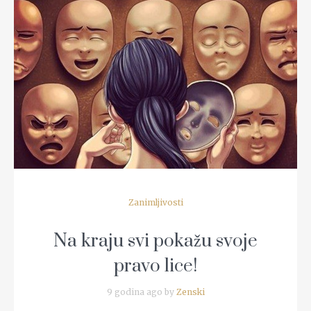
READ MORE
Zanimljivosti
Na kraju svi pokažu svoje
pravo lice!
9 godina ago by
Zenski