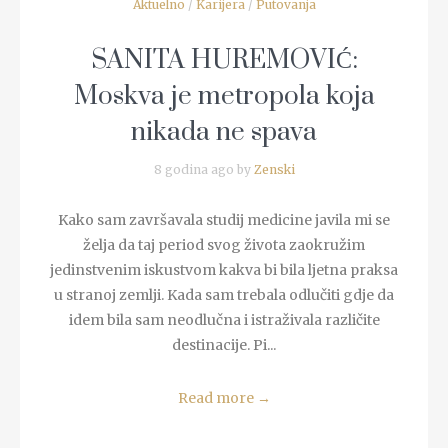
Aktuelno
/
Karijera
/
Putovanja
SANITA HUREMOVIĆ:
Moskva je metropola koja
nikada ne spava
8 godina ago by
Zenski
Kako sam završavala studij medicine javila mi se
želja da taj period svog života zaokružim
jedinstvenim iskustvom kakva bi bila ljetna praksa
u stranoj zemlji. Kada sam trebala odlučiti gdje da
idem bila sam neodlučna i istraživala različite
destinacije. Pi...
Read more
→