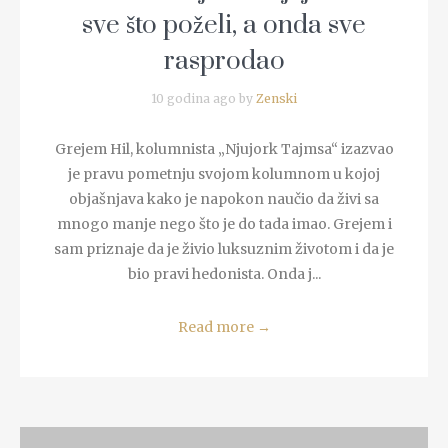
sve što poželi, a onda sve
rasprodao
10 godina ago by
Zenski
Grejem Hil, kolumnista „Njujork Tajmsa“ izazvao
je pravu pometnju svojom kolumnom u kojoj
objašnjava kako je napokon naučio da živi sa
mnogo manje nego što je do tada imao. Grejem i
sam priznaje da je živio luksuznim životom i da je
bio pravi hedonista. Onda j...
Read more
→