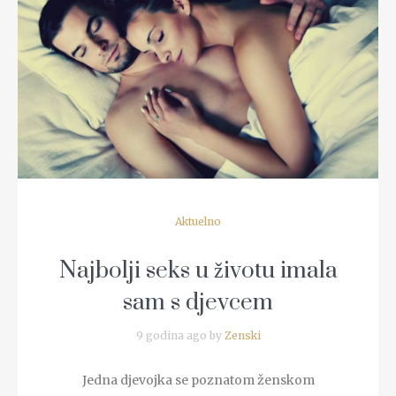
READ MORE
Aktuelno
Najbolji seks u životu imala
sam s djevcem
9 godina ago by
Zenski
Jedna djevojka se poznatom ženskom