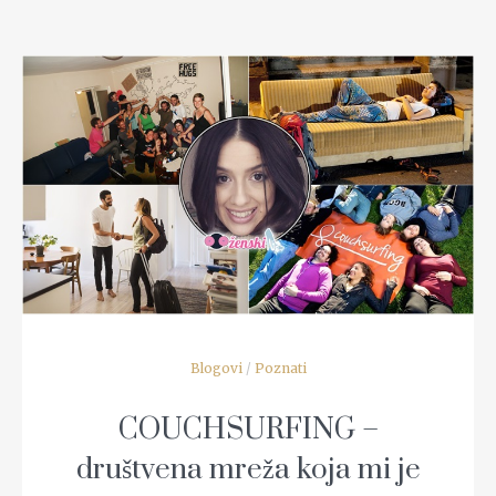
READ MORE
Blogovi
/
Poznati
COUCHSURFING –
društvena mreža koja mi je