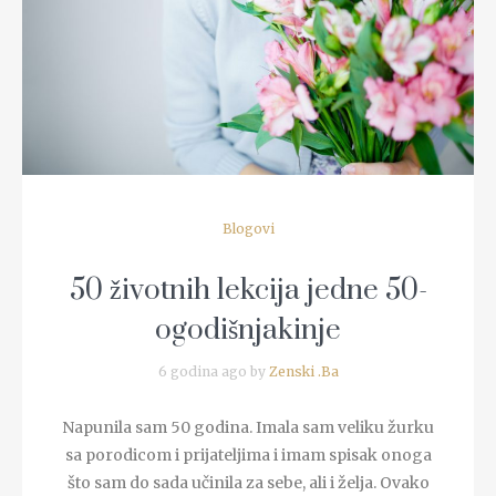
READ MORE
Blogovi
50 životnih lekcija jedne 50-
ogodišnjakinje
6 godina ago by
Zenski .Ba
Napunila sam 50 godina. Imala sam veliku žurku
sa porodicom i prijateljima i imam spisak onoga
što sam do sada učinila za sebe, ali i želja. Ovako