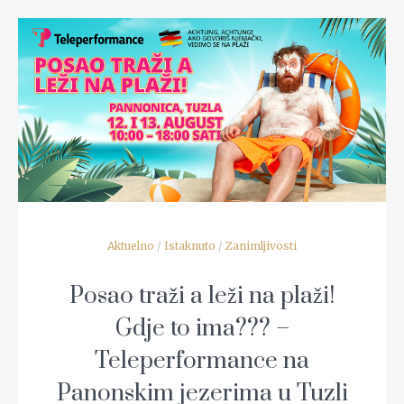
READ MORE
Aktuelno
/
Istaknuto
/
Zanimljivosti
Posao traži a leži na plaži!
Gdje to ima??? –
Teleperformance na
Panonskim jezerima u Tuzli