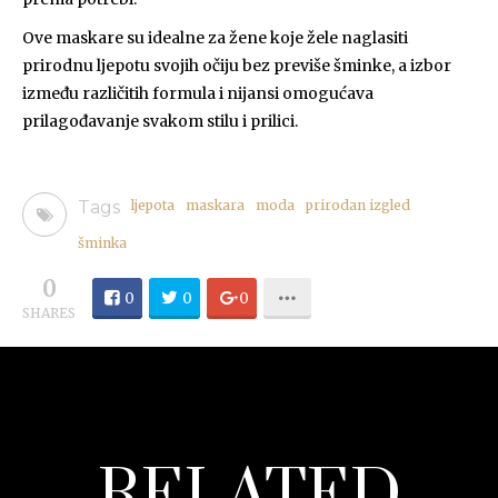
Ove maskare su idealne za žene koje žele naglasiti
prirodnu ljepotu svojih očiju bez previše šminke, a izbor
između različitih formula i nijansi omogućava
prilagođavanje svakom stilu i prilici.
Tags
ljepota
maskara
moda
prirodan izgled
šminka
0
0
0
0
SHARES
RELATED