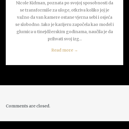
Nicole Kidman, poznata po svojoj sposobnosti da
se transformiše za uloge, otkriva koliko joj je
važno da van kamere ostane vjerna sebi i osjeća
se slobodno. Iako je karijeru započela kao model i
glumica u tinejdžerskim godinama, naučila je da
prihvati svoj izg...
Read more
→
Comments are closed.