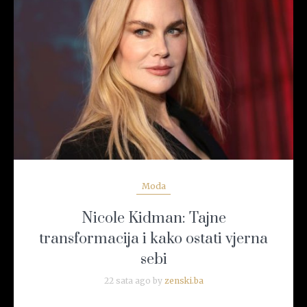
READ MORE
Moda
Nicole Kidman: Tajne
transformacija i kako ostati vjerna
sebi
22 sata ago by
zenski.ba