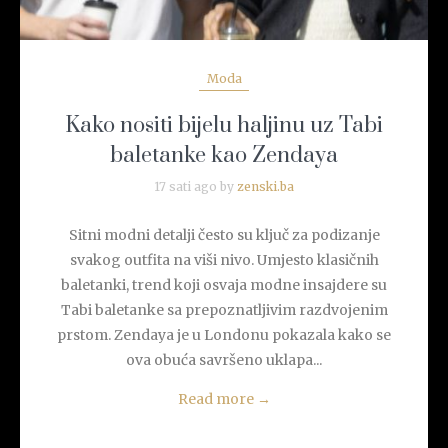
Moda
Kako nositi bijelu haljinu uz Tabi
baletanke kao Zendaya
17 sati ago by
zenski.ba
Sitni modni detalji često su ključ za podizanje
svakog outfita na viši nivo. Umjesto klasičnih
baletanki, trend koji osvaja modne insajdere su
Tabi baletanke sa prepoznatljivim razdvojenim
prstom. Zendaya je u Londonu pokazala kako se
ova obuća savršeno uklapa...
Read more
→