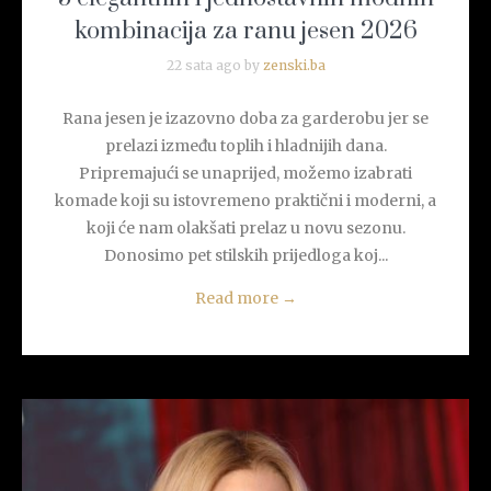
kombinacija za ranu jesen 2026
22 sata ago by
zenski.ba
Rana jesen je izazovno doba za garderobu jer se
prelazi između toplih i hladnijih dana.
Pripremajući se unaprijed, možemo izabrati
komade koji su istovremeno praktični i moderni, a
koji će nam olakšati prelaz u novu sezonu.
Donosimo pet stilskih prijedloga koj...
Read more
→