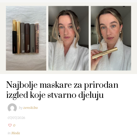
Najbolje maskare za prirodan
izgled koje stvarno djeluju
by
zenski.ba
07/07/2026
0
in
Moda