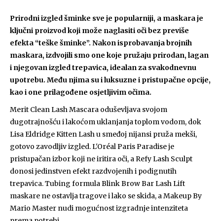
Prirodni izgled šminke sve je popularniji, a maskara je
ključni proizvod koji može naglasiti oči bez previše
efekta “teške šminke”. Nakon isprobavanja brojnih
maskara, izdvojili smo one koje pružaju prirodan, lagan
i njegovan izgled trepavica, idealan za svakodnevnu
upotrebu. Među njima su i luksuzne i pristupačne opcije,
kao i one prilagođene osjetljivim očima.
Merit Clean Lash Mascara oduševljava svojom
dugotrajnošću i lakoćom uklanjanja toplom vodom, dok
Lisa Eldridge Kitten Lash u smeđoj nijansi pruža mekši,
gotovo zavodljiv izgled. L'Oréal Paris Paradise je
pristupačan izbor koji ne iritira oči, a Refy Lash Sculpt
donosi jedinstven efekt razdvojenih i podignutih
trepavica. Tubing formula Blink Brow Bar Lash Lift
maskare ne ostavlja tragove i lako se skida, a Makeup By
Mario Master nudi mogućnost izgradnje intenziteta
prema potrebi.