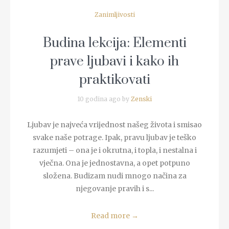
Zanimljivosti
Budina lekcija: Elementi
prave ljubavi i kako ih
praktikovati
10 godina ago by
Zenski
Ljubav je najveća vrijednost našeg života i smisao
svake naše potrage. Ipak, pravu ljubav je teško
razumjeti – ona je i okrutna, i topla, i nestalna i
vječna. Ona je jednostavna, a opet potpuno
složena. Budizam nudi mnogo načina za
njegovanje pravih i s...
Read more
→