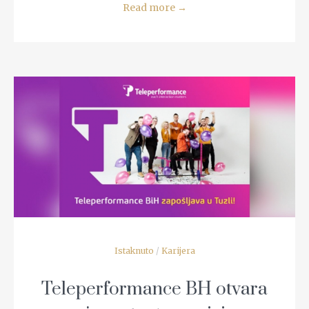
Read more
→
READ MORE
Istaknuto
/
Karijera
Teleperformance BH otvara