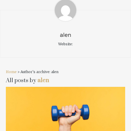
alen
Website:
Home
> Author's archive: alen
All posts by
alen
READ MORE