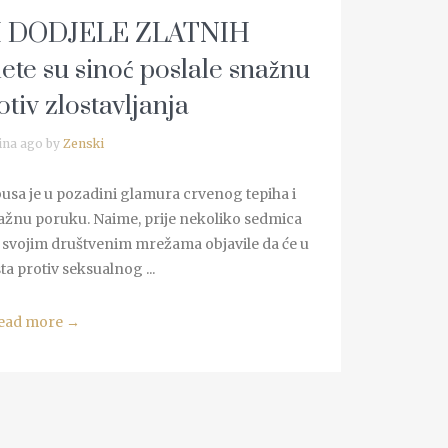
H DODJELE ZLATNIH
te su sinoć poslale snažnu
tiv zlostavljanja
ina ago by
Zenski
usa je u pozadini glamura crvenog tepiha i
nažnu poruku. Naime, prije nekoliko sedmica
 svojim društvenim mrežama objavile da će u
a protiv seksualnog ...
ead more
→