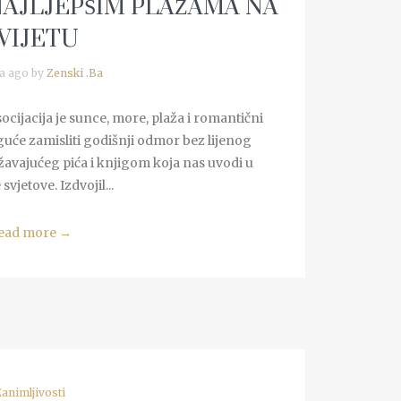
NAJLJEPŠIM PLAŽAMA NA
VIJETU
a ago by
Zenski .Ba
cijacija je sunce, more, plaža i romantični
uće zamisliti godišnji odmor bez lijenog
žavajućeg pića i knjigom koja nas uvodi u
vjetove. Izdvojil...
ead more
→
Zanimljivosti