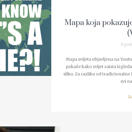
Mapa koja pokazuje 
(
8 god
Mapa svijeta objavljena na Yout
pokaže kako svijet zaista izgleda
sliku. Za razliku od tradicionalne
svi na
R