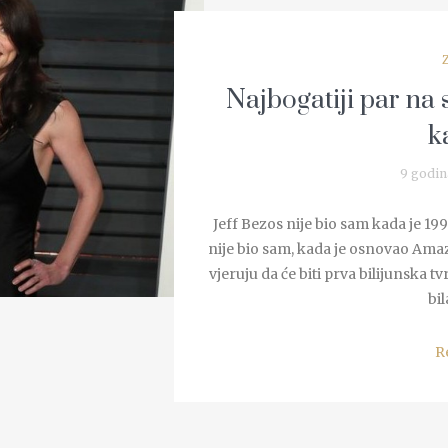
Najbogatiji par na s
k
9 godin
Jeff Bezos nije bio sam kada je 19
nije bio sam, kada je osnovao Amaz
vjeruju da će biti prva bilijunska 
bil
R