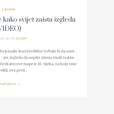
Lifestyle
kako svijet zaista izgleda
VIDEO)
ina ago by
Zenski
ube kanalu BuzzfeedBlue trebalo bi da nam
 - jer, izgleda da uopšte nismo imali realnu
 Merkatorove mape iz 16. vijeka, na koju smo
vikli, ova pred...
ead more
→