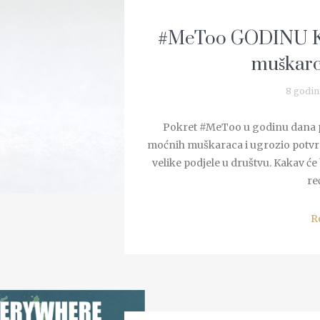
#MeToo GODINU KA
muškarce
8 godin
Pokret #MeToo u godinu dana po
moćnih muškaraca i ugrozio potvrdu
velike podjele u društvu. Kakav će
re
R