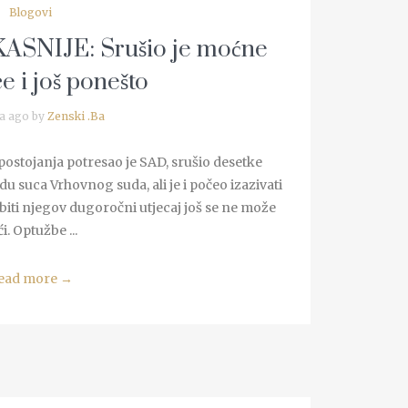
Blogovi
SNIJE: Srušio je moćne
 i još ponešto
a ago by
Zenski .Ba
stojanja potresao je SAD, srušio desetke
 suca Vrhovnog suda, ali je i počeo izazivati
 biti njegov dugoročni utjecaj još se ne može
ći. Optužbe ...
ead more
→