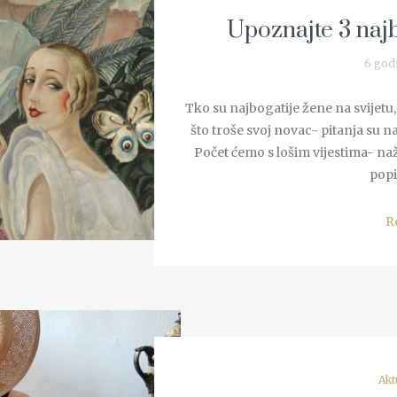
Upoznajte 3 najb
6 god
Tko su najbogatije žene na svijetu,
što troše svoj novac- pitanja su n
Počet ćemo s lošim vijestima- naž
popi
R
Akt