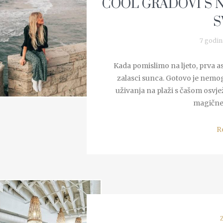
COOL GRADOVI S 
S
7 godin
Kada pomislimo na ljeto, prva aso
zalasci sunca. Gotovo je nemog
uživanja na plaži s čašom osvje
magične s
R