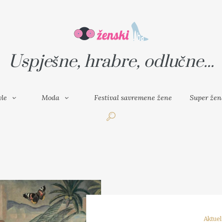
VAL SAVREMENE ŽENE
SUPER ŽENA
Uspješne, hrabre, odlučne...
yle
Moda
Festival savremene žene
Super žen
Aktue