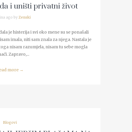
a i uništi privatni život
ina ago by
Zenski
dala je histerija i svi oko mene su se ponašali
isam imala, niti sam znala za njega. Nastala je
toga nisam razumjela, nisam tu sebe mogla
aći. Zapravo,...
ead more
→
Blogovi