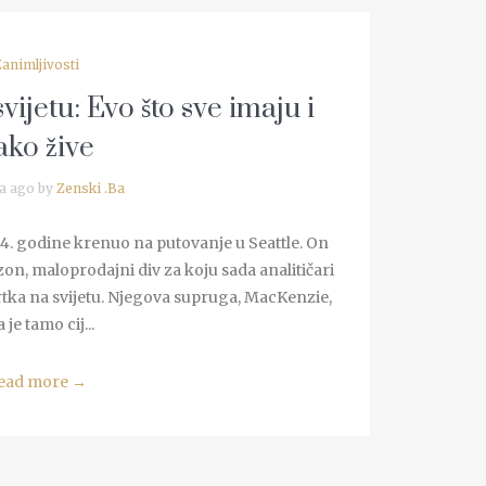
Zanimljivosti
vijetu: Evo što sve imaju i
ako žive
a ago by
Zenski .Ba
94. godine krenuo na putovanje u Seattle. On
on, maloprodajni div za koju sada analitičari
tvrtka na svijetu. Njegova supruga, MacKenzie,
a je tamo cij...
ead more
→