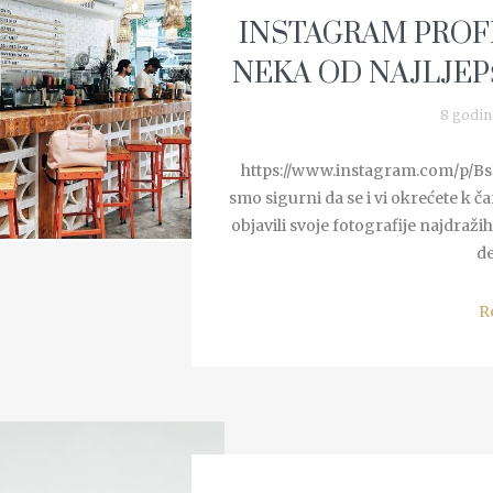
INSTAGRAM PROFI
NEKA OD NAJLJEP
8 godin
https://www.instagram.com/p/Bs
smo sigurni da se i vi okrećete k 
objavili svoje fotografije najdraži
de
R