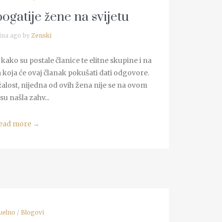
ogatije žene na svijetu
ina ago by
Zenski
 kako su postale članice te elitne skupine i na
a koja će ovaj članak pokušati dati odgovore.
alost, nijedna od ovih žena nije se na ovom
su našla zahv...
ead more
→
uelno
/
Blogovi