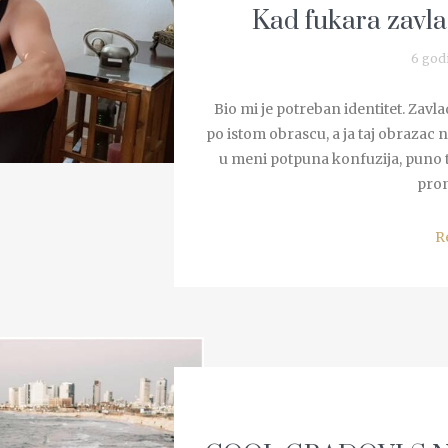
Kad fukara zavlad
6 god
Bio mi je potreban identitet. Zavla
po istom obrascu, a ja taj obrazac n
u meni potpuna konfuzija, puno 
pron
R