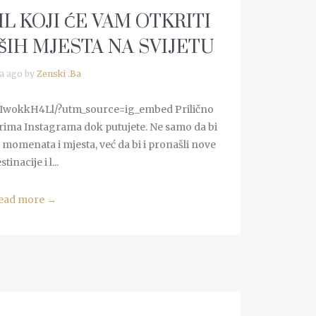
L KOJI ĆE VAM OTKRITI
ŠIH MJESTA NA SVIJETU
a ago by
Zenski .Ba
IwokkH4Ll/?utm_source=ig_embed Prilično
čarima Instagrama dok putujete. Ne samo da bi
h momenata i mjesta, već da bi i pronašli nove
stinacije i l...
ead more
→