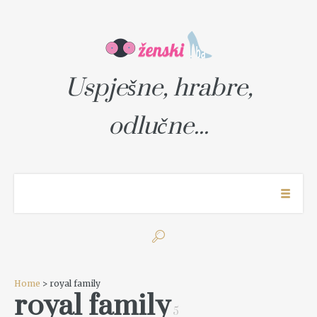
Uspješne, hrabre,
odlučne...
Home
> royal family
royal family
5