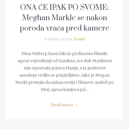
ONA ĆE IPAK PO SVOME:
Meghan Markle se nakon
poroda vraća pred kamere
8 godina ago by
Zenski
Đina Neltorp Kaun bila je godinama filmski
agent vojvotkinji od Saseksa, sve dok Marklova
nije upoznala princa Harija, a iz poslovne
saradnje rodilo se prijateljstvo. Iako je Megan
Markl prestala da snima serije i filmove, sudeći po
Đini, njena karijera još...
Read more
→