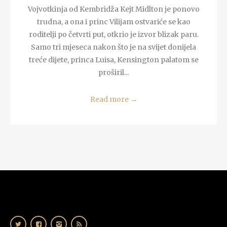
Vojvotkinja od Kembridža Kejt Midlton je ponovo
trudna, a ona i princ Vilijam ostvariće se kao
roditelji po četvrti put, otkrio je izvor blizak paru.
Samo tri mjeseca nakon što je na svijet donijela
treće dijete, princa Luisa, Kensington palatom se
proširil...
Read more
→