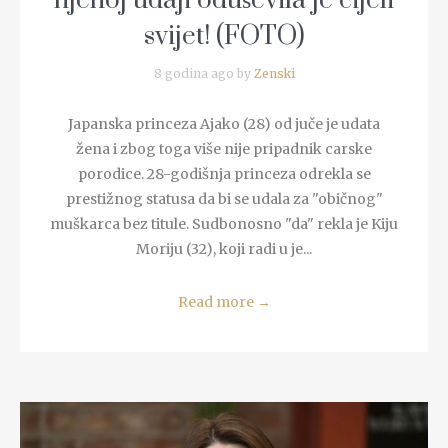
njenoj udaji oduševila je cijeli
svijet! (FOTO)
8 godina ago by
Zenski
Japanska princeza Ajako (28) od juče je udata
žena i zbog toga više nije pripadnik carske
porodice. 28-godišnja princeza odrekla se
prestižnog statusa da bi se udala za "običnog"
muškarca bez titule. Sudbonosno "da" rekla je Kiju
Moriju (32), koji radi u je...
Read more
→