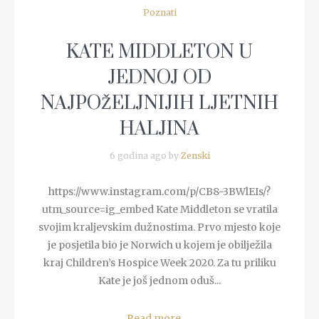
Poznati
KATE MIDDLETON U
JEDNOJ OD
NAJPOŽELJNIJIH LJETNIH
HALJINA
6 godina ago by
Zenski
https://www.instagram.com/p/CB8-3BWlEIs/?
utm_source=ig_embed Kate Middleton se vratila
svojim kraljevskim dužnostima. Prvo mjesto koje
je posjetila bio je Norwich u kojem je obilježila
kraj Children’s Hospice Week 2020. Za tu priliku
Kate je još jednom oduš...
Read more
→