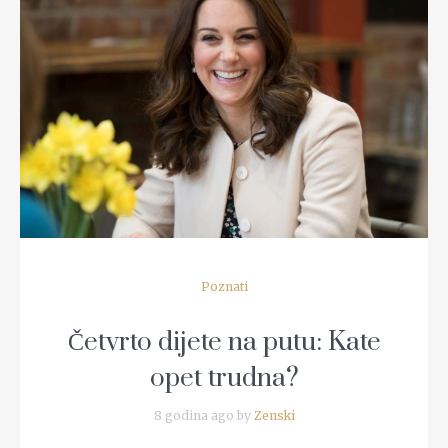
READ MORE
Poznati
Četvrto dijete na putu: Kate
opet trudna?
8 godina ago by
Zenski