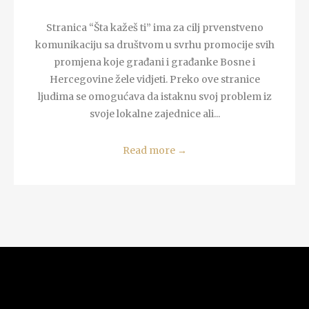
Stranica “Šta kažeš ti” ima za cilj prvenstveno
komunikaciju sa društvom u svrhu promocije svih
promjena koje građani i građanke Bosne i
Hercegovine žele vidjeti. Preko ove stranice
ljudima se omogućava da istaknu svoj problem iz
svoje lokalne zajednice ali...
Read more
→