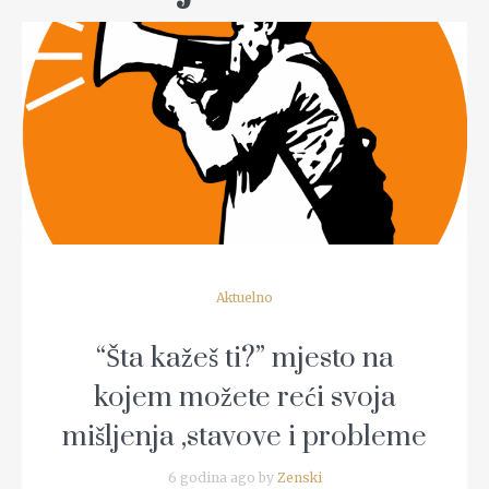
READ MORE
Aktuelno
“Šta kažeš ti?” mjesto na
kojem možete reći svoja
mišljenja ,stavove i probleme
6 godina ago by
Zenski