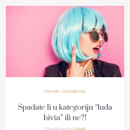
READ MORE
Lifestyle
/
Zanimljivosti
Spadate li u kategoriju “luda
bivša” ili ne?!
9 godina ago by
Zenski