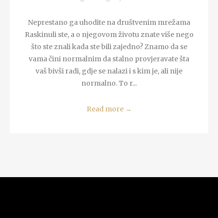
Neprestano ga uhodite na društvenim mrežama
Raskinuli ste, a o njegovom životu znate više nego
što ste znali kada ste bili zajedno? Znamo da se
vama čini normalnim da stalno provjeravate šta
vaš bivši radi, gdje se nalazi i s kim je, ali nije
normalno. To r...
Read more
→