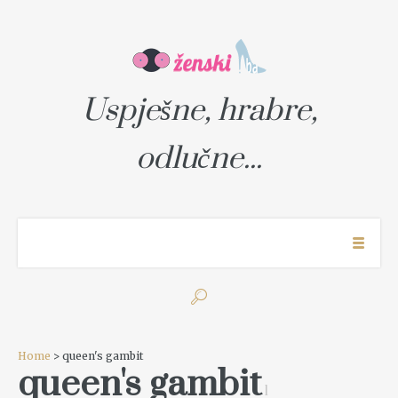
Uspješne, hrabre,
odlučne...
Home
> queen's gambit
queen's gambit
1