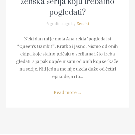
ženska serija koju trebamo
pogledati?
6 godina ago by
Zenski
Neki dan mi je moja Ana rekla ‘pogledaj si
“Queen’s Gambit”’. Kratko i jasno. Nismo od onih
ekipa koje stalno pričaju o serijama i što treba
gledati, a ja pak uopće nisam od onih koji se ‘kače’
na serije. Niti jedna me nije uzela duže od četiri
epizode, a i to...
Read more
→