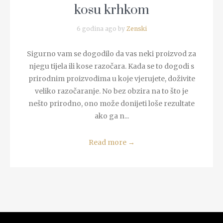
kosu krhkom
6 godina ago by
Zenski
Sigurno vam se dogodilo da vas neki proizvod za
njegu tijela ili kose razočara. Kada se to dogodi s
prirodnim proizvodima u koje vjerujete, doživite
veliko razočaranje. No bez obzira na to što je
nešto prirodno, ono može donijeti loše rezultate
ako ga n...
Read more
→