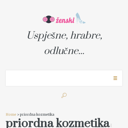
Uspješne, hrabre,
odlučne...
Home
> priordna kozmetika
priordna kozmetika
1