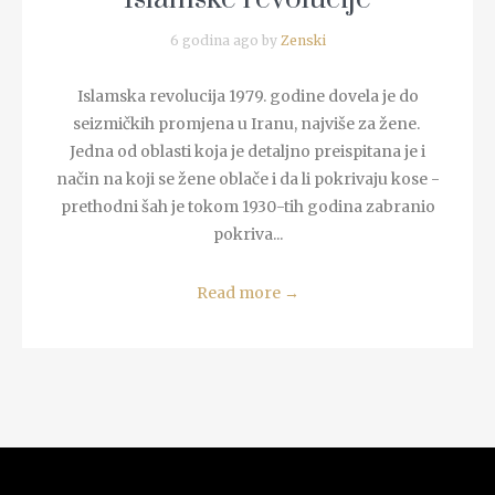
6 godina ago by
Zenski
Islamska revolucija 1979. godine dovela je do
seizmičkih promjena u Iranu, najviše za žene.
Jedna od oblasti koja je detaljno preispitana je i
način na koji se žene oblače i da li pokrivaju kose -
prethodni šah je tokom 1930-tih godina zabranio
pokriva...
Read more
→