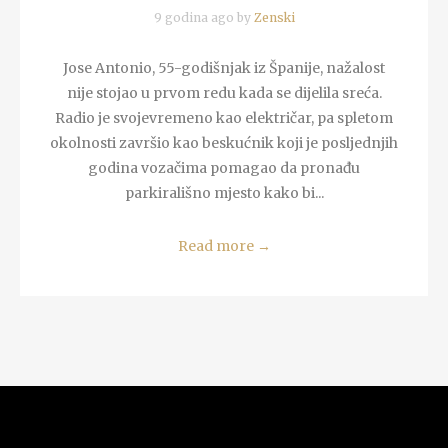
9 godina ago by
Zenski
Jose Antonio, 55-godišnjak iz Španije, nažalost
nije stojao u prvom redu kada se dijelila sreća.
Radio je svojevremeno kao električar, pa spletom
okolnosti završio kao beskućnik koji je posljednjih
godina vozačima pomagao da pronađu
parkirališno mjesto kako bi...
Read more
→