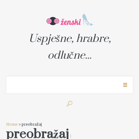
Uspješne, hrabre,
odlučne...
Home
> preobražaj
preobražaj
1