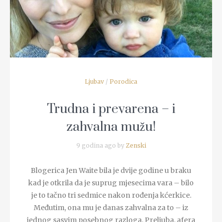
READ MORE
Ljubav
/
Porodica
Trudna i prevarena – i
zahvalna mužu!
9 godina ago by
Zenski
Blogerica Jen Waite bila je dvije godine u braku
kad je otkrila da je suprug mjesecima vara – bilo
je to tačno tri sedmice nakon rođenja kćerkice.
Međutim, ona mu je danas zahvalna za to – iz
jednog sasvim posebnog razloga. Preljuba, afera