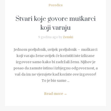
Porodica
Stvari koje govore muškarci
koji varaju
9 godina ago by
Zenski
Jednom preljubnik, uvijek preljubnik – muškarci
koji varaju žene uvijek će koristiti iste izlizane
izgovore samo kako bi zadržali ženu. Njihov je
posao da zamute istinu i izbjegnu odgovornost, a
vaš da im ne vjerujete kad koriste ove izgovore!
To je bio samo ...
Read more
→