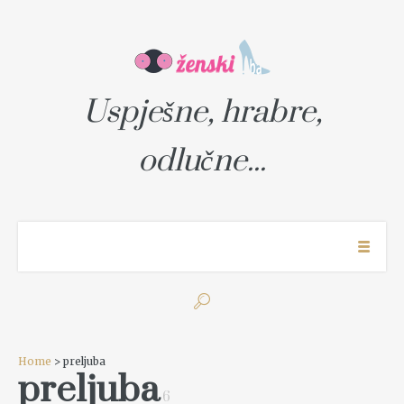
Uspješne, hrabre,
odlučne...
Home
> preljuba
preljuba
6