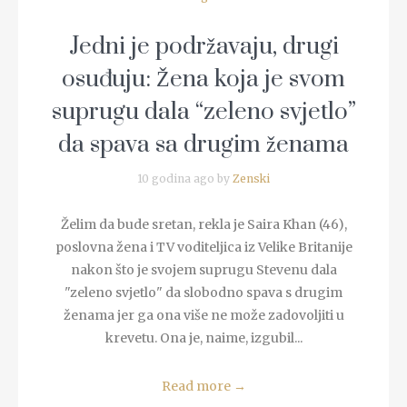
Jedni je podržavaju, drugi
osuđuju: Žena koja je svom
suprugu dala “zeleno svjetlo”
da spava sa drugim ženama
10 godina ago by
Zenski
Želim da bude sretan, rekla je Saira Khan (46),
poslovna žena i TV voditeljica iz Velike Britanije
nakon što je svojem suprugu Stevenu dala
"zeleno svjetlo" da slobodno spava s drugim
ženama jer ga ona više ne može zadovoljiti u
krevetu. Ona je, naime, izgubil...
Read more
→