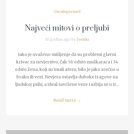
Uncategorized
Najveći mitovi o preljubi
10 godina ago by
Zenski
Iako je uvaženo mišljenje da su problemi glavni
krivac za nevjerstvo, čak 56 odsto muškaraca i 34
odsto žena, koji su imali aferu, bilo je jako srećno u
braku ili vezi. Nevjera ostavlja duboke tragove na
ljudskoj psihi, a ideal savršene veze razbija se u tr...
Read more
→