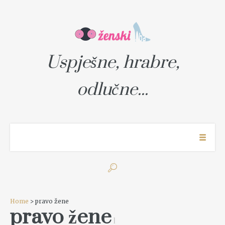
Uspješne, hrabre,
odlučne...
Home
> pravo žene
pravo žene
1