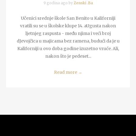
9 godina ago by
Zenski .Ba
Učenici srednje škole San Benito u Kaliforniji
vratili su se u školske klupe 14. aUgusta nakon
ljetnjeg raspusta - među njima i veći broj
dJevojčica u majicama bez ramena, budući da je u
Kaliforniji u ovo doba godine izuzetno vruće. Ali,
nakon što je pedeset...
Read more
→