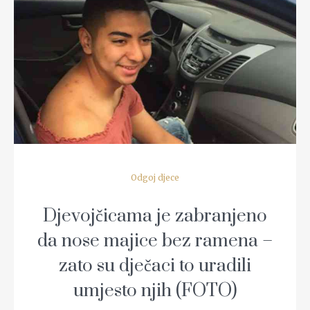
READ MORE
Odgoj djece
Djevojčicama je zabranjeno
da nose majice bez ramena –
zato su dječaci to uradili
umjesto njih (FOTO)