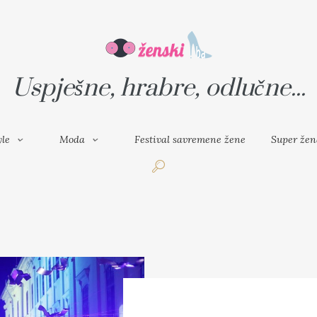
VAL SAVREMENE ŽENE
SUPER ŽENA
Uspješne, hrabre, odlučne...
yle
Moda
Festival savremene žene
Super žen