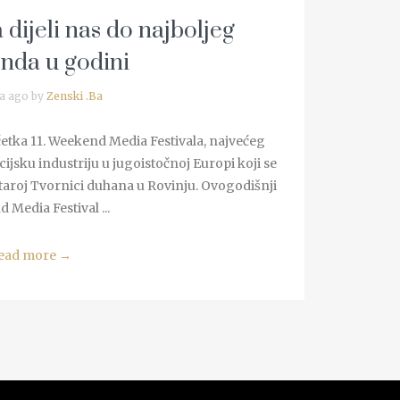
 dijeli nas do najboljeg
nda u godini
a ago by
Zenski .Ba
četka 11. Weekend Media Festivala, najvećeg
jsku industriju u jugoistočnoj Europi koji se
staroj Tvornici duhana u Rovinju. Ovogodišnji
Media Festival ...
ead more
→