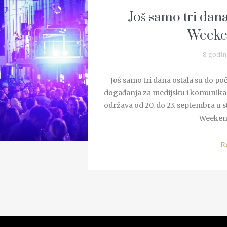
Još samo tri dana
Weeke
8 godin
Još samo tri dana ostala su do po
događanja za medijsku i komunikaci
održava od 20. do 23. septembra u 
Weekend 
R