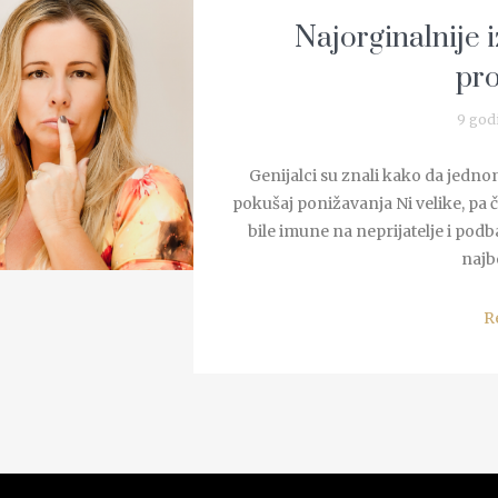
Najorginalnije 
pro
9 god
Genijalci su znali kako da jedn
pokušaj ponižavanja Ni velike, pa ča
bile imune na neprijatelje i podba
najb
R