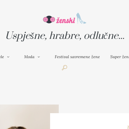
VAL SAVREMENE ŽENE
SUPER ŽENA
Uspješne, hrabre, odlučne...
yle
Moda
Festival savremene žene
Super žen