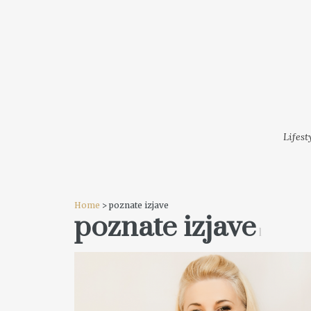
LIFESTYLE
MODA
FESTI
Lifest
Home
> poznate izjave
poznate izjave
1