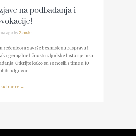
izjave na podbadanja i
vokacije!
ina ago by
Zenski
om rečenicom završe besmislenu raspravu i
k i genijalne ličnosti iz ljudske historije nisu
danja. Otkrijte kako su se nosili s time u 10
oljih odgovor...
ead more
→