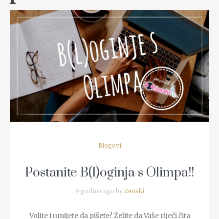
READ MORE
Blogovi
Postanite B(l)oginja s Olimpa!!
9 godina ago by
Zenski
Volite i umijete da pišete? Želite da Vaše riječi čita