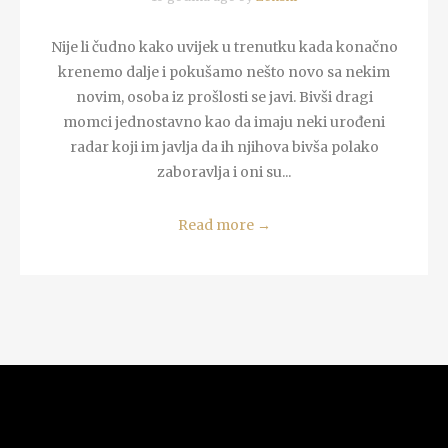
Nije li čudno kako uvijek u trenutku kada konačno
krenemo dalje i pokušamo nešto novo sa nekim
novim, osoba iz prošlosti se javi. Bivši dragi
momci jednostavno kao da imaju neki urođeni
radar koji im javlja da ih njihova bivša polako
zaboravlja i oni su...
Read more
→