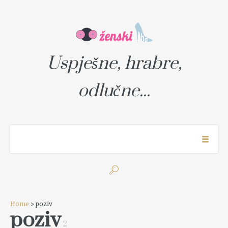
Uspješne, hrabre,
odlučne...
Home
> poziv
poziv
2