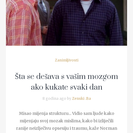
READ MORE
Zanimljivosti
Šta se dešava s vašim mozgom
ako kukate svaki dan
8 godina ago by
Zenski .Ba
Misao mijenja strukturu... Vidio sam ljude kako
mijenjaju svoj mozak mislima, kako bi izliječili
ranije neizlječivu opsesiju i traumu, kaže Norman