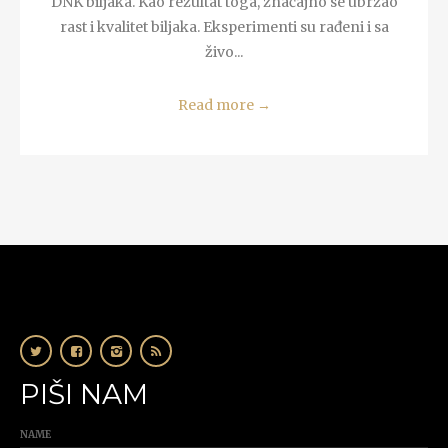
DNK biljaka. Kao rezultat toga, značajno se ubrzao
rast i kvalitet biljaka. Eksperimenti su rađeni i sa
živo...
Read more
→
PIŠI NAM
NAME