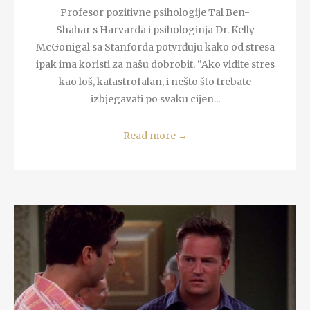
Profesor pozitivne psihologije Tal Ben-
Shahar s Harvarda i psihologinja Dr. Kelly
McGonigal sa Stanforda potvrđuju kako od stresa
ipak ima koristi za našu dobrobit. “Ako vidite stres
kao loš, katastrofalan, i nešto što trebate
izbjegavati po svaku cijen...
Read more
→