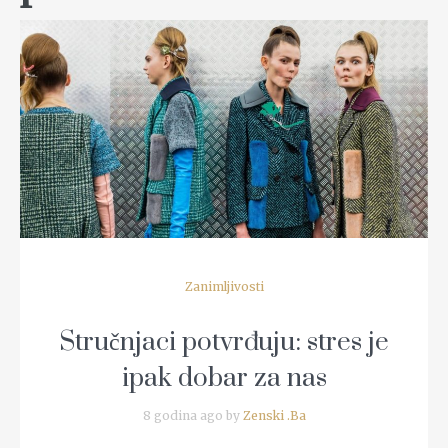
READ MORE
Zanimljivosti
Stručnjaci potvrđuju: stres je
ipak dobar za nas
8 godina ago by
Zenski .Ba