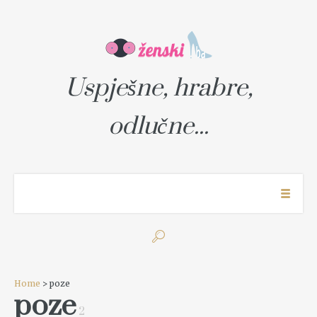
Uspješne, hrabre,
odlučne...
Home
> poze
poze
2