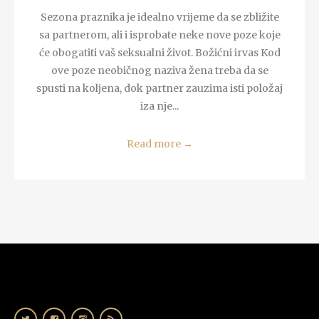
Sezona praznika je idealno vrijeme da se zbližite
sa partnerom, ali i isprobate neke nove poze koje
će obogatiti vaš seksualni život. Božićni irvas Kod
ove poze neobičnog naziva žena treba da se
spusti na koljena, dok partner zauzima isti položaj
iza nje...
Read more
→