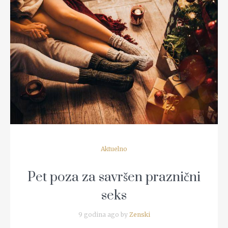
READ MORE
Aktuelno
Pet poza za savršen praznični
seks
9 godina ago by
Zenski