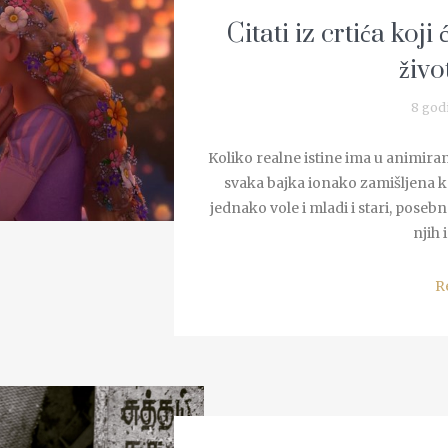
Citati iz crtića koj
živo
8 god
Koliko realne istine ima u animiran
svaka bajka ionako zamišljena k
jednako vole i mladi i stari, posebn
njih 
R