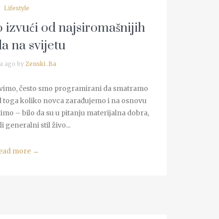
Lifestyle
izvući od najsiromašnijih
a na svijetu
a ago by
Zenski .Ba
vimo, često smo programirani da smatramo
od toga koliko novca zarađujemo i na osnovu
mo – bilo da su u pitanju materijalna dobra,
i generalni stil živo...
ead more
→