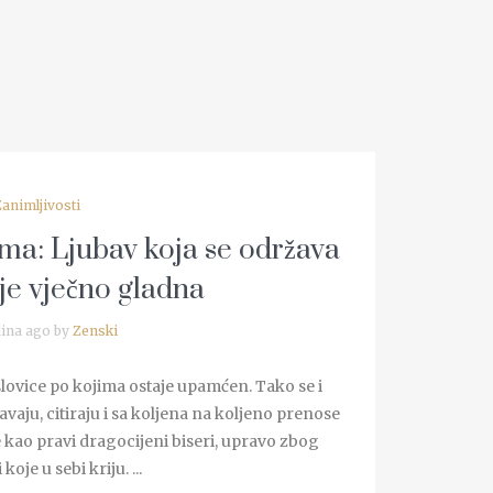
Zanimljivosti
ima: Ljubav koja se održava
je vječno gladna
ina ago by
Zenski
slovice po kojima ostaje upamćen. Tako se i
aju, citiraju i sa koljena na koljeno prenose
kao pravi dragocijeni biseri, upravo zbog
oje u sebi kriju. ...