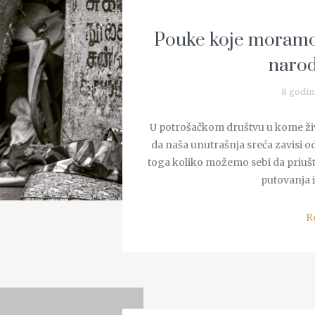
Pouke koje moramo 
narod
8 godin
U potrošačkom društvu u kome ži
da naša unutrašnja sreća zavisi 
toga koliko možemo sebi da priušti
putovanja il
R