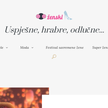
VAL SAVREMENE ŽENE
SUPER ŽENA
Uspješne, hrabre, odlučne...
yle
Moda
Festival savremene žene
Super žen