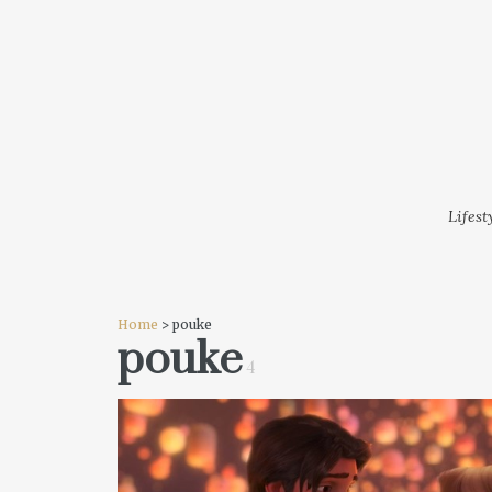
LIFESTYLE
MODA
FESTI
Lifest
Home
> pouke
pouke
4