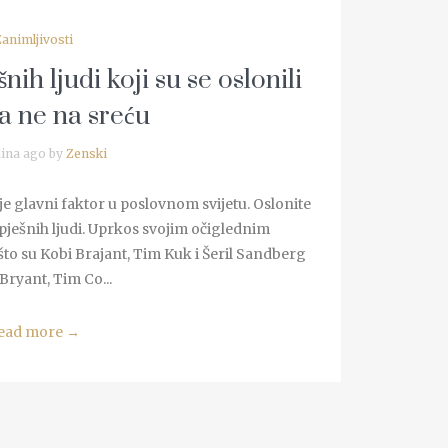
Zanimljivosti
ih ljudi koji su se oslonili
a ne na sreću
ina ago by
Zenski
je glavni faktor u poslovnom svijetu. Oslonite
spješnih ljudi. Uprkos svojim očiglednim
što su Kobi Brajant, Tim Kuk i Šeril Sandberg
Bryant, Tim Co...
ead more
→