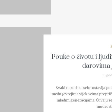
Pouke o životu i ljud
darovima 
10 god
Svaki narod iza sebe ostavlja po
među Jevrejima vijekovima prepričav
mlađim generacijama. Čuvaju se 
mudrosti k