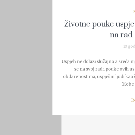
Životne pouke uspješn
na rad 
10 god
Uspjeh ne dolazi slučajno a sreća ni
se na svoj rad i pouke ovih u
obdarenostima, uspješni ljudi kao 
(Kobe 
R