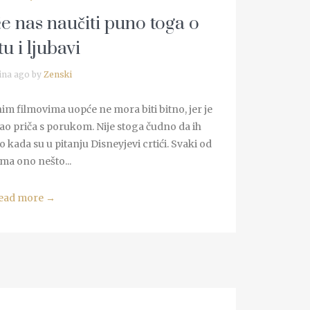
i će nas naučiti puno toga o
tu i ljubavi
ina ago by
Zenski
im filmovima uopće ne mora biti bitno, jer je
ao priča s porukom. Nije stoga čudno da ih
o kada su u pitanju Disneyjevi crtići. Svaki od
ima ono nešto...
ead more
→