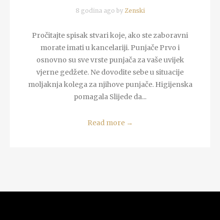
8 godina ago by
Zenski
Pročitajte spisak stvari koje, ako ste zaboravni
morate imati u kancelariji. Punjače Prvo i
osnovno su sve vrste punjača za vaše uvijek
vjerne gedžete. Ne dovodite sebe u situacije
moljaknja kolega za njihove punjače. Higijenska
pomagala Slijede da...
Read more
→