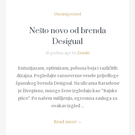
Uncategorized
Nešto novo od brenda
Desigual
10 godina ago by
Zenski
Entuzijazam, optimizam, pobuna boja i različitih
dizajna. Pogledajte raznovrsne vesele prijedloge
španskog brenda Desigual. Na ulicama Barselone
je živopisno, mnoge žene izgledaju kao “Rajske
ptice”. Po našem mišljenju, ogromna zasluga za
ovakav izgled ...
Read more
→