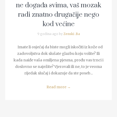
ne događa svima, vaš mozak
radi znatno drugačije nego
kod većine
9 godina ago by
Zenski .Ba
Imate li osjećaj da biste mogli iskočiti iz kože od
zadovoljstva dok slušate glazbu koju volite? Ili
kada naiđe vaša omiljena pjesma, prođu vas trnci i
doslovno se naježite? Vjerovali ili ne, to je veoma
rijedak slučaj i dokazuje da ste poseb...
Read more
→