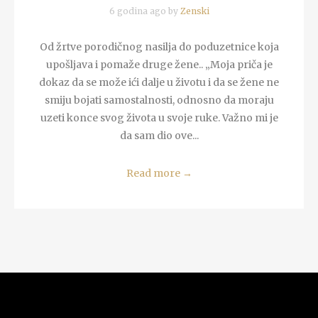
6 godina ago by
Zenski
Od žrtve porodičnog nasilja do poduzetnice koja
upošljava i pomaže druge žene.. „Moja priča je
dokaz da se može ići dalje u životu i da se žene ne
smiju bojati samostalnosti, odnosno da moraju
uzeti konce svog života u svoje ruke. Važno mi je
da sam dio ove...
Read more
→