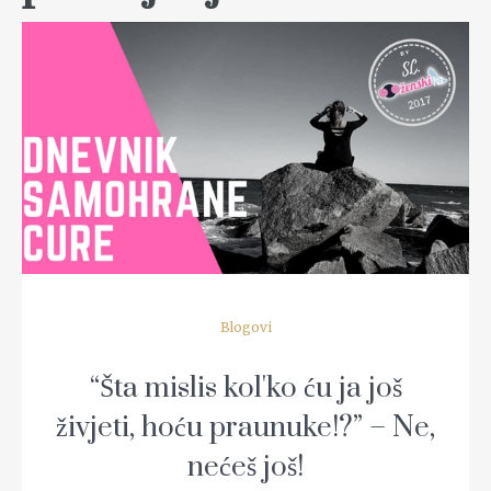
READ MORE
Blogovi
“Šta mislis kol'ko ću ja još
živjeti, hoću praunuke!?” – Ne,
nećeš još!