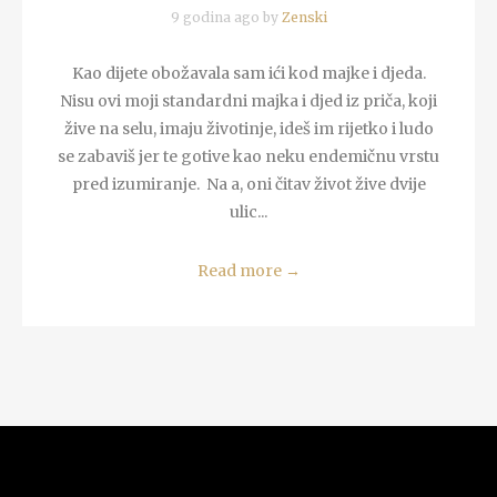
9 godina ago by
Zenski
Kao dijete obožavala sam ići kod majke i djeda.
Nisu ovi moji standardni majka i djed iz priča, koji
žive na selu, imaju životinje, ideš im rijetko i ludo
se zabaviš jer te gotive kao neku endemičnu vrstu
pred izumiranje. Na a, oni čitav život žive dvije
ulic...
Read more
→