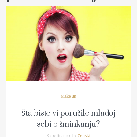
READ MORE
Make up
Šta biste vi poručile mlađoj
sebi o šminkanju?
9 godina ago by
Zenski