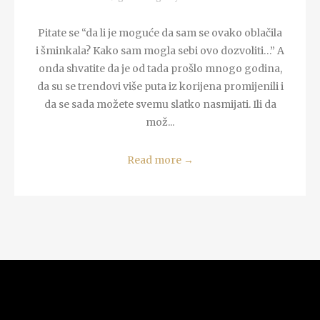
Pitate se “da li je moguće da sam se ovako oblačila
i šminkala? Kako sam mogla sebi ovo dozvoliti…” A
onda shvatite da je od tada prošlo mnogo godina,
da su se trendovi više puta iz korijena promijenili i
da se sada možete svemu slatko nasmijati. Ili da
mož...
Read more
→