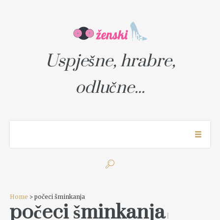
Uspješne, hrabre,
odlučne...
Home
> počeci šminkanja
počeci šminkanja
1