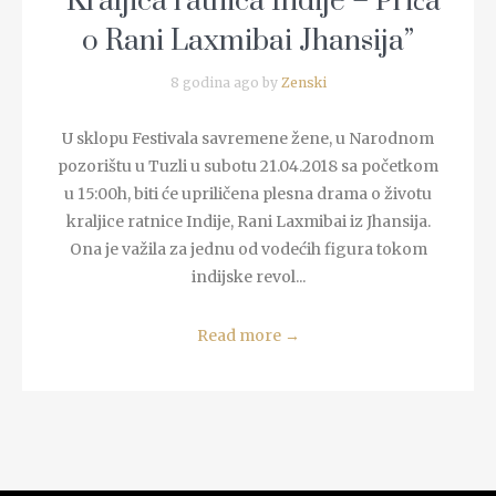
“Kraljica ratnica Indije – Priča
o Rani Laxmibai Jhansija”
8 godina ago by
Zenski
U sklopu Festivala savremene žene, u Narodnom
pozorištu u Tuzli u subotu 21.04.2018 sa početkom
u 15:00h, biti će upriličena plesna drama o životu
kraljice ratnice Indije, Rani Laxmibai iz Jhansija.
Ona je važila za jednu od vodećih figura tokom
indijske revol...
Read more
→