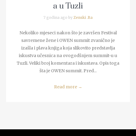
a u Tuzli
7 godina ago by
Zenski .Ba
Nekoliko mjeseci nakon što je završen Festival
savremene žene i OWEN summit zvanično je
izašla i plava knjiga koja slikovito predstavlja
iskustva učesnica na ovogodšnjem summit-u u
Tuzli. Veliki broj komentara i iskustava. Opis toga
šta je OWEN summit. Pred...
Read more
→