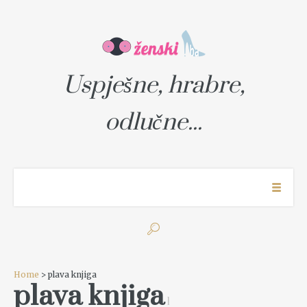
Uspješne, hrabre,
odlučne...
Home
> plava knjiga
plava knjiga
1