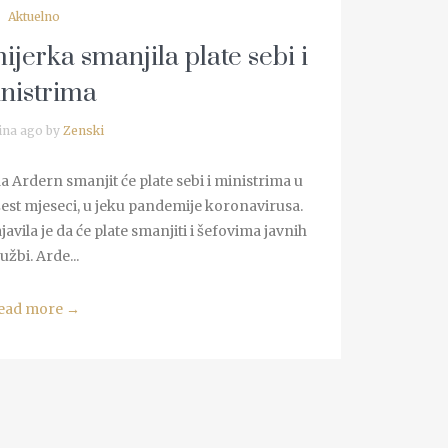
Aktuelno
erka smanjila plate sebi i
nistrima
ina ago by
Zenski
Ardern smanjit će plate sebi i ministrima u
šest mjeseci, u jeku pandemije koronavirusa.
avila je da će plate smanjiti i šefovima javnih
lužbi. Arde...
ead more
→