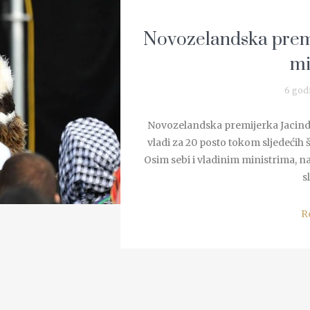
Novozelandska premij
mi
6 god
Novozelandska premijerka Jacinda 
vladi za 20 posto tokom sljedećih 
Osim sebi i vladinim ministrima, naj
s
R