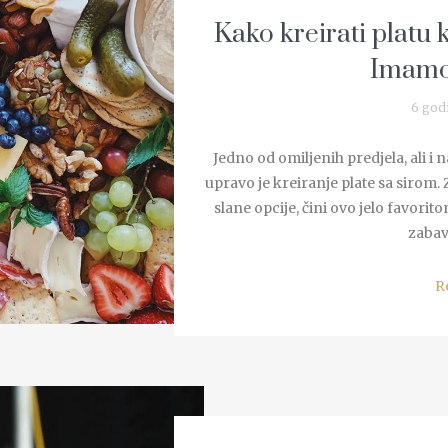
Kako kreirati platu k
Imamo 
6 god
Jedno od omiljenih predjela, ali i
upravo je kreiranje plate sa sirom.
slane opcije, čini ovo jelo favo
zabavn
R