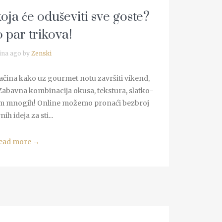
oja će oduševiti sve goste?
par trikova!
ina ago by
Zenski
 načina kako uz gourmet notu završiti vikend,
 Zabavna kombinacija okusa, tekstura, slatko-
ritom mnogih! Online možemo pronaći bezbroj
ih ideja za sti...
ead more
→