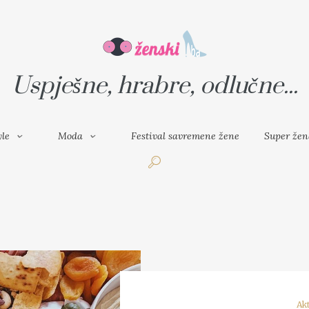
VAL SAVREMENE ŽENE
SUPER ŽENA
Uspješne, hrabre, odlučne...
yle
Moda
Festival savremene žene
Super žen
Ak