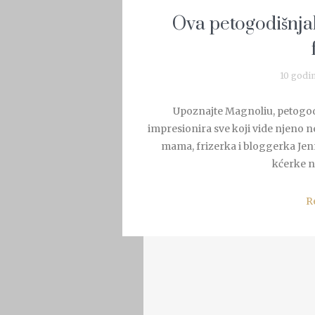
Ova petogodišnjaki
10 godi
Upoznajte Magnoliu, petogodi
impresionira sve koji vide njeno n
mama, frizerka i bloggerka Jenn
kćerke na
R