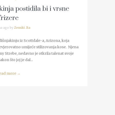
nja postidila bi i vrsne
frizere
na ago by
Zenski .Ba
šnjakinju iz Scottdale-a, Arizona, koja
evjerovatno umijeće stilizovanja kose. Njena
y Strebe, nedavno je otkrila talenat svoje
kon što joj je dal...
ead more
→