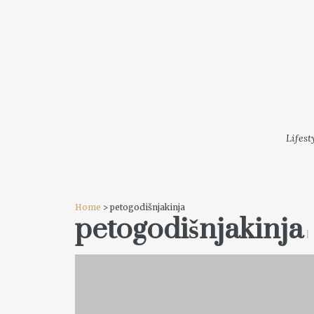
LIFESTYLE
MODA
FESTI
Lifest
Home
> petogodišnjakinja
petogodišnjakinja
1