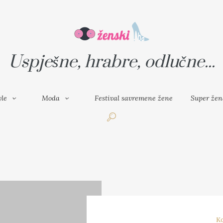
VAL SAVREMENE ŽENE
SUPER ŽENA
Uspješne, hrabre, odlučne...
yle
Moda
Festival savremene žene
Super žen
Ko